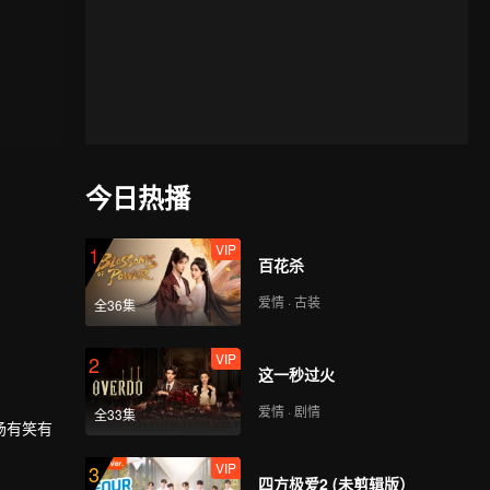
今日热播
VIP
1
百花杀
爱情 · 古装
全36集
VIP
2
这一秒过火
爱情 · 剧情
全33集
场有笑有
VIP
3
四方极爱2 (未剪辑版）