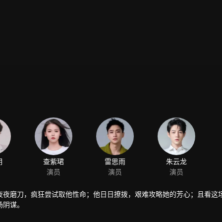
明
查紫珺
雷思雨
朱云龙
演员
演员
演员
夜夜磨刀，疯狂尝试取他性命；他日日撩拨，艰难攻略她的芳心；且看这
场阴谋。