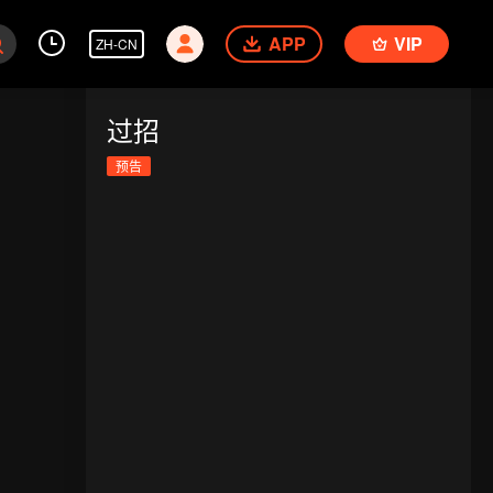
APP
VIP
ZH-CN
过招
预告