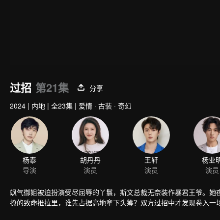
过招
第21集
分享
2024
|
内地
|
全23集
|
爱情 · 古装 · 奇幻
杨泰
胡丹丹
王轩
杨业
导演
演员
演员
演员
飒气御姐被迫扮演受尽屈辱的丫鬟，斯文总裁无奈装作暴君王爷。她
撩的致命推拉里，谁先占据高地拿下头筹？双方过招中才发现卷入一