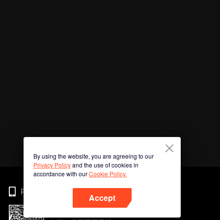
By using the website, you are agreeing to our
Privacy Policy
and the use of cookies in
accordance with our
Cookie Policy.
Phone
Accept