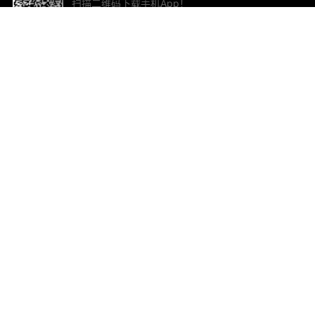
扫描二维码下载手机App！
帮助与反馈
关
意见反馈
加
联
电子
ted.