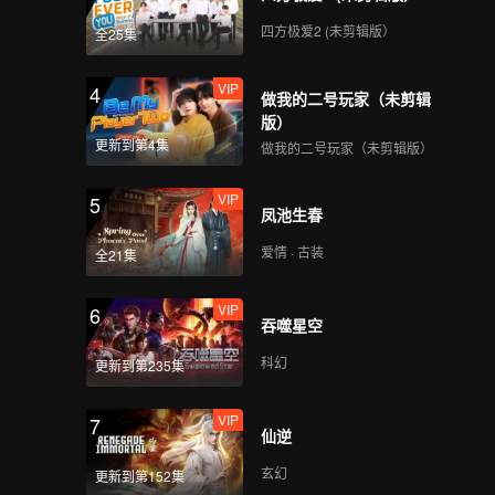
四方极爱2 (未剪辑版）
全25集
VIP
4
做我的二号玩家（未剪辑
版）
更新到第4集
做我的二号玩家（未剪辑版）
VIP
5
凤池生春
爱情 · 古装
全21集
VIP
6
吞噬星空
科幻
更新到第235集
VIP
7
仙逆
玄幻
更新到第152集