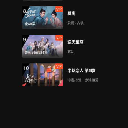
VIP
8
莫离
爱情 · 古装
全40集
VIP
9
逆天至尊
玄幻
更新到第534集
VIP
10
半熟恋人 第5季
命定指引，赤诚相爱