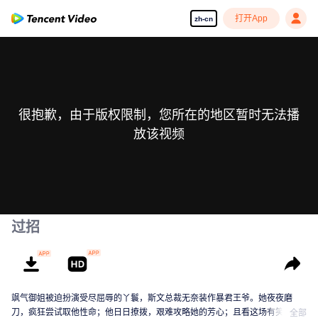
打开App
zh-cn
很抱歉，由于版权限制，您所在的地区暂时无法播
放该视频
过招
飒气御姐被迫扮演受尽屈辱的丫鬟，斯文总裁无奈装作暴君王爷。她夜夜磨
刀，疯狂尝试取他性命；他日日撩拨，艰难攻略她的芳心；且看这场有笑有撩
全部