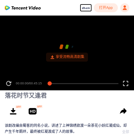
打开App
zh-cn
享受流畅高清剧集
00:00:00
/
00:45:15
落花时节又逢君
该剧改编自蜀客的同名小说，讲述了上神锦绣欲渡一朵茶花小妖红凝成仙，却
产生千年羁绊，最终被红凝渡成了人的故事。
全部