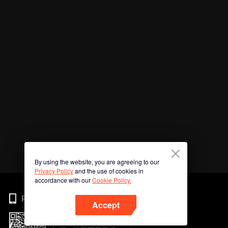
By using the website, you are agreeing to our
Privacy Policy
and the use of cookies in
accordance with our
Cookie Policy.
Phone
Accept