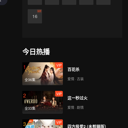
VIP
16
今日热播
VIP
1
百花杀
爱情 · 古装
全36集
VIP
2
这一秒过火
爱情 · 剧情
全33集
VIP
3
四方极爱2 (未剪辑版）