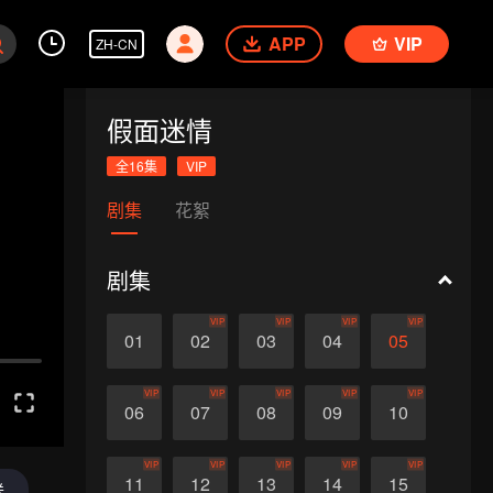
APP
VIP
ZH-CN
假面迷情
全16集
VIP
剧集
花絮
剧集
VIP
VIP
VIP
VIP
01
02
03
04
05
VIP
VIP
VIP
VIP
VIP
06
07
08
09
10
VIP
VIP
VIP
VIP
VIP
11
12
13
14
15