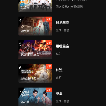
四方极爱2 (未剪辑版）
全25集
VIP
4
凤池生春
爱情 · 古装
全21集
VIP
5
吞噬星空
科幻
更新到第235集
VIP
6
仙逆
玄幻
更新到第152集
VIP
7
莫离
爱情 · 古装
全40集