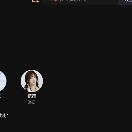
夫
范薇
演员
救赎？