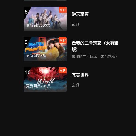
VIP
8
逆天至尊
玄幻
更新到第533集
VIP
9
做我的二号玩家（未剪辑
版）
更新到第4集
做我的二号玩家（未剪辑版）
VIP
10
完美世界
玄幻
更新到第281集