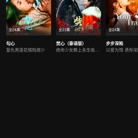
全24集
全23集
全24集
勾心
焚心（泰语版）
步步深陷
复仇黑莲花情陷痞少
绝命少女赖上永生吸血鬼
以爱为饵 诱你深