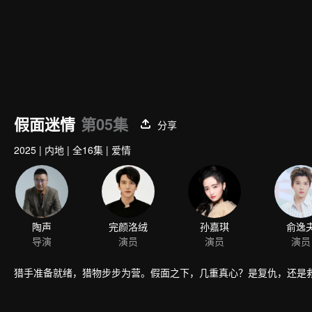
假面迷情
第05集
分享
2025
|
内地
|
全16集
|
爱情
陶声
完颜洛绒
孙嘉琪
俞逸
导演
演员
演员
演员
猎手准备就绪，猎物步步为营。假面之下，几重真心？是复仇，还是