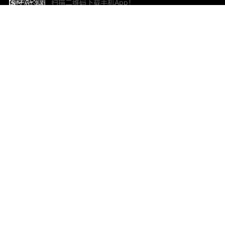
扫描二维码下载手机App！
帮助与反馈
关
意见反馈
加
联
电子
ted.