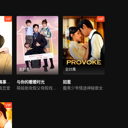
VIP
VIP
全31集
全25集
邢少，小助理又搞事情了
与你的暖暖时光
招惹
谈恋爱
萌娃助攻假父母假戏真做
腹黑少爷情迷神秘歌女
VIP