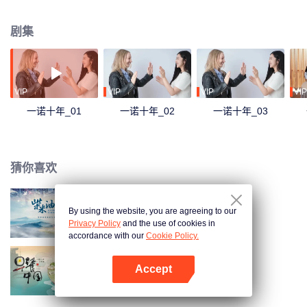
过外国姐姐们对中国这个“第二故乡”的情感联结，彰显出中国文化的吸引力与国
家发展的影响力。从亲情友情的美好记忆，到重逢的激动喜悦，再到一起探讨
剧集
代际沟通、理想与现实的差距、如何达到学以致用等社会议题……在十余年的
珍贵影像和重逢的难得时光中凸显着个体成长与时代发展的深刻关联。一个中
国女孩与五洲四海的洋姐姐们的缘分也得以一直延续。纪录片中已经找到的姐
姐们，已与陈一诺相约了下一个十年。“一诺十年”，有望成为一个国际传播的优
质IP。
VIP
VIP
VIP
VIP
一诺十年_01
一诺十年_02
一诺十年_03
猜你喜欢
By using the website, you are agreeing to our
柴米油盐之上
Privacy Policy
and the use of cookies in
accordance with our
Cookie Policy.
Accept
早餐中国 第1季
打开App