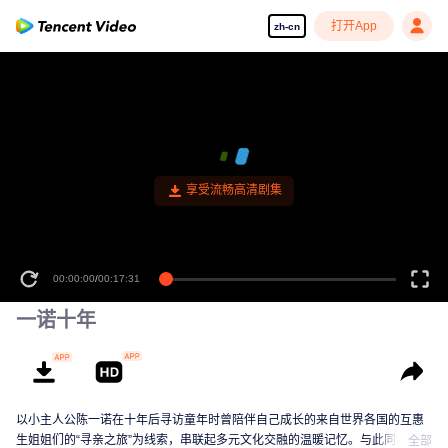
打开App
zh-cn
享受流畅高清剧集
00:00:00
/
00:17:31
一诺十年
以小主人公陈一诺在十年后寻访童年时曾陪伴自己成长的来自世界各国的互惠
生姐姐们的“寻亲之旅”为线索，串联起多元文化交融的温暖记忆。与此同时，通
全部