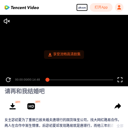
打开App
zh-cn
享受流畅高清剧集
00:00:00
/
00:14:48
请再和我结婚吧
女主宓初夏为了重振已故未婚夫唐璟行的国货珠宝公司，找大网红路易合作。
两人在合作中渐生情愫，后宓初夏却发现路易就是唐璟行，而他三年前遭遇车
全部