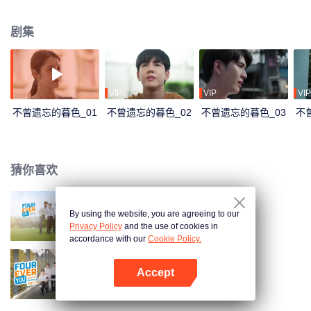
Mhok。因丰厚报酬而前去应聘的Mhok，如愿成为照顾Day的人。在Day的世界
变暗之前，改变他命运的任务开始了…
剧集
VIP
VIP
VIP
不曾遗忘的暮色_01
不曾遗忘的暮色_02
不曾遗忘的暮色_03
不
猜你喜欢
By using the website, you are agreeing to our
四方极爱
Privacy Policy
and the use of cookies in
accordance with our
Cookie Policy.
Accept
四方极爱2
打开App