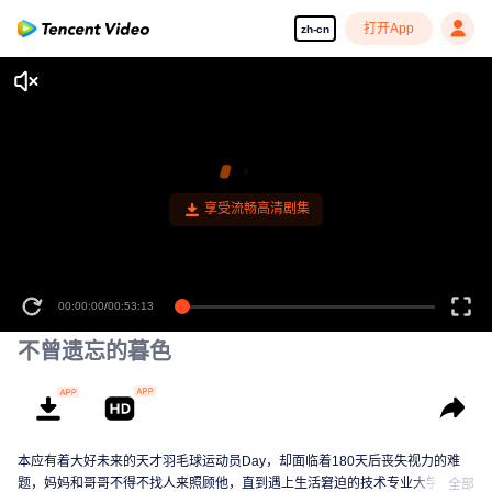
打开App
zh-cn
享受流畅高清剧集
00:00:00
/
00:53:13
不曾遗忘的暮色
本应有着大好未来的天才羽毛球运动员Day，却面临着180天后丧失视力的难
题，妈妈和哥哥不得不找人来照顾他，直到遇上生活窘迫的技术专业大学生
全部