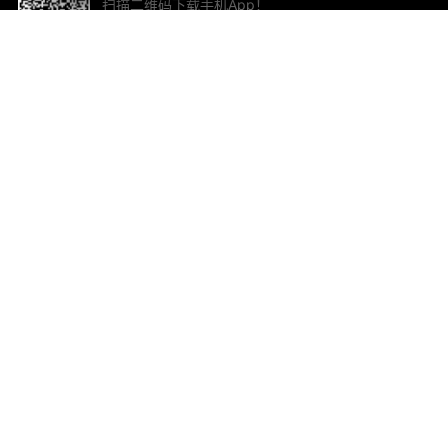
扫描二维码下载手机App！
帮助与反馈
关
意见反馈
加
联
电子
ted.