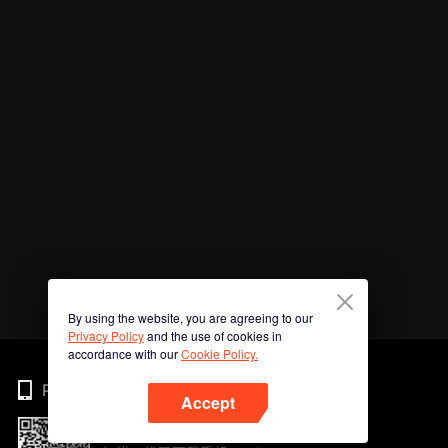
By using the website, you are agreeing to our
Privacy Policy
and the use of cookies in
accordance with our
Cookie Policy.
Phone
Accept