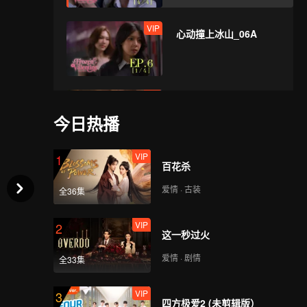
VIP
心动撞上冰山_06A
VIP
心动撞上冰山_06B
今日热播
VIP
1
百花杀
VIP
心动撞上冰山_06C
爱情 · 古装
全36集
VIP
2
这一秒过火
VIP
心动撞上冰山_06D
爱情 · 剧情
全33集
VIP
3
四方极爱2 (未剪辑版）
VIP