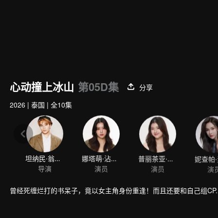
心动撞上冰山
第05D集
分享
2026
|
泰国
|
全10集
坦纳民·翁斯坤帕
娜塔萌·沾塔拉微帕
普丽茶亚·萨兰纳可
导演
演员
演员
演
曾经死缠烂打的书呆子，竟以女主角身份重逢！而且还要和自己组CP.