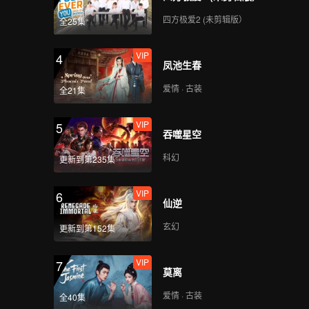
心动撞上冰山_07A
四方极爱2 (未剪辑版）
全25集
VIP
4
凤池生春
VIP
心动撞上冰山_07B
爱情 · 古装
全21集
VIP
5
吞噬星空
VIP
心动撞上冰山_07C
科幻
更新到第235集
VIP
6
仙逆
VIP
心动撞上冰山_07D
玄幻
更新到第152集
VIP
7
莫离
VIP
心动撞上冰山_08A
爱情 · 古装
全40集