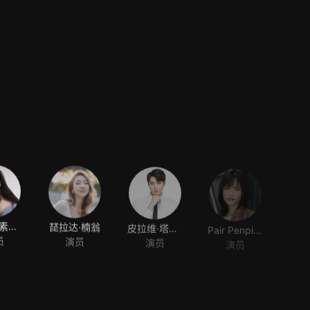
妮查帕·素吉平佑
琵拉达·楠翁
皮拉维·塔奇沙鹏
Pair Penpitcha Thaweekijkasem
员
演员
演员
演员