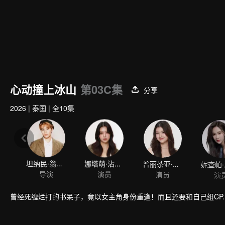
心动撞上冰山
第03C集
分享
2026
|
泰国
|
全10集
坦纳民·翁斯坤帕
娜塔萌·沾塔拉微帕
普丽茶亚·萨兰纳可
导演
演员
演员
演
曾经死缠烂打的书呆子，竟以女主角身份重逢！而且还要和自己组CP.