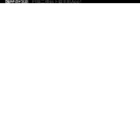
扫描二维码下载手机App！
帮助与反馈
关
意见反馈
加
联
电子
ted.