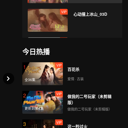
VIP
心动撞上冰山_03D
VIP
心动撞上冰山_04A
今日热播
VIP
1
百花杀
VIP
心动撞上冰山_04B
爱情 · 古装
全36集
VIP
2
做我的二号玩家（未剪辑
VIP
心动撞上冰山_04C
版）
更新到第4集
做我的二号玩家（未剪辑版）
VIP
3
这一秒过火
VIP