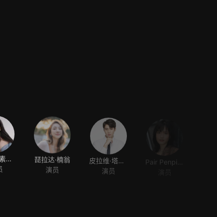
妮查帕·素吉平佑
琵拉达·楠翁
皮拉维·塔奇沙鹏
Pair Penpitcha Thaweekijkasem
员
演员
演员
演员