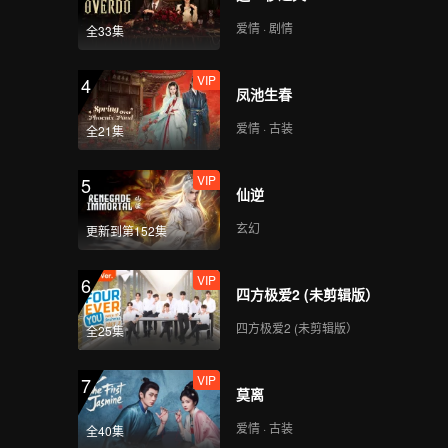
心动撞上冰山_04D
爱情 · 剧情
全33集
VIP
4
凤池生春
VIP
心动撞上冰山_05A
爱情 · 古装
全21集
VIP
5
仙逆
VIP
心动撞上冰山_05B
玄幻
更新到第152集
VIP
6
四方极爱2 (未剪辑版）
VIP
心动撞上冰山_05C
四方极爱2 (未剪辑版）
全25集
VIP
7
莫离
VIP
心动撞上冰山_05D
爱情 · 古装
全40集