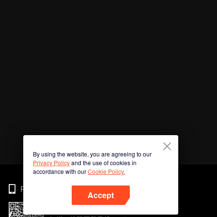
By using the website, you are agreeing to our
Privacy Policy
and the use of cookies in
accordance with our
Cookie Policy.
Phone
Accept