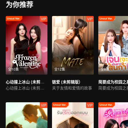
为你推荐
VIP
VIP
全10集
全12集
全8集
心动撞上冰山 (未剪辑版)
链爱 (未剪辑版）
心动撞上冰山 (未剪辑版)
关于友情和爱情的故事
简要成为校园之
VIP
VIP