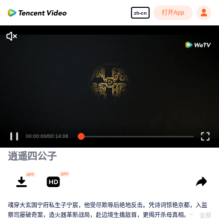
打开App
zh-cn
00:00:00
/
00:14:08
逍遥四公子
魂穿大玄国宁府私生子宁宸，他受尽欺辱后绝地反击。凭诗词惊艳京都，入监
察司屡破奇案，造火器革新战局，赴边境生擒敌首，更揭开杀母真相。一路逆
全部