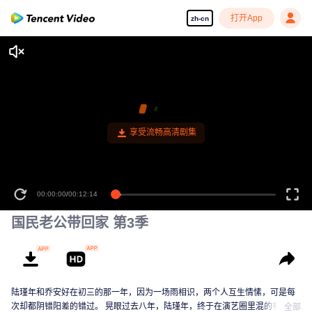
打开App
zh-cn
享受流畅高清剧集
00:00:00
/
00:12:14
国民老公带回家 第3季
陆瑾年和乔安好在初三的那一年，因为一场雨相识，两个人互生情愫，可是每
次却都阴错阳差的错过。 晃眼过去八年，陆瑾年，终于在演艺圈里混的有了起
全部