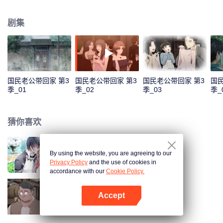
色，准备在乔安好生日的那一晚去找她告白。又因误会而失败。 五年后，韩如
初找了陆瑾年来扮演许嘉木，然后并放出和乔安好联姻的消息，企图以稳住家
剧集
族企业，曾经互相暗恋的两个人，再次重逢，并开始扮演假未婚夫妻。两人的
关系却因之前的误会处于冰封状态。直到陆瑾年两人互相坦露心迹，重修旧
好。 两人的感情因一次又一次的误会和旁人的阻隔而生隙，直到最后乔安好知
道真相……
国民老公带回家 第3
国民老公带回家 第3
国民老公带回家 第3
国民
季_01
季_02
季_03
季_
猜你喜欢
By using the website, you are agreeing to our
国民老公带回家 第1季
Privacy Policy
and the use of cookies in
accordance with our
Cookie Policy.
Accept
国民老公带回家 第4季
打开App