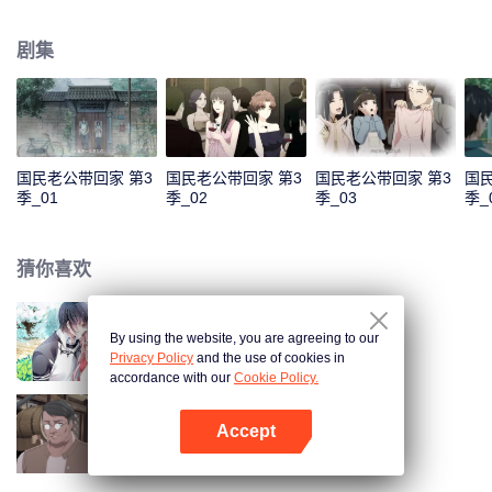
色，准备在乔安好生日的那一晚去找她告白。又因误会而失败。 五年后，韩如
初找了陆瑾年来扮演许嘉木，然后并放出和乔安好联姻的消息，企图以稳住家
剧集
族企业，曾经互相暗恋的两个人，再次重逢，并开始扮演假未婚夫妻。两人的
关系却因之前的误会处于冰封状态。直到陆瑾年两人互相坦露心迹，重修旧
好。 两人的感情因一次又一次的误会和旁人的阻隔而生隙，直到最后乔安好知
道真相……
国民老公带回家 第3
国民老公带回家 第3
国民老公带回家 第3
国民
季_01
季_02
季_03
季_
猜你喜欢
By using the website, you are agreeing to our
国民老公带回家 第1季
Privacy Policy
and the use of cookies in
accordance with our
Cookie Policy.
Accept
国民老公带回家 第4季
打开App