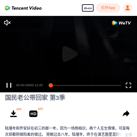
打开App
zh-cn
00:00:00
/
00:12:45
国民老公带回家 第3季
陆瑾年和乔安好在初三的那一年，因为一场雨相识，两个人互生情愫，可是每
次却都阴错阳差的错过。 晃眼过去八年，陆瑾年，终于在演艺圈里混的有了起
全部