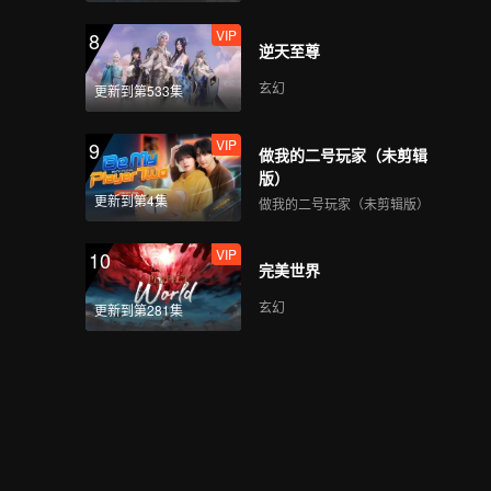
VIP
8
逆天至尊
玄幻
更新到第533集
VIP
9
做我的二号玩家（未剪辑
版）
更新到第4集
做我的二号玩家（未剪辑版）
VIP
10
完美世界
玄幻
更新到第281集