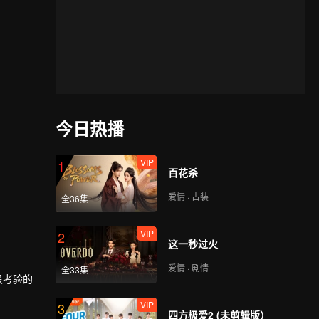
今日热播
VIP
1
百花杀
爱情 · 古装
全36集
VIP
2
这一秒过火
爱情 · 剧情
全33集
阶段考验的
VIP
3
四方极爱2 (未剪辑版）