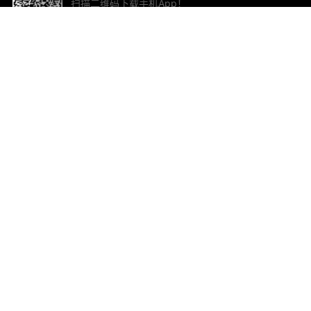
扫描二维码下载手机App！
帮助与反馈
关
意见反馈
加
联
电子
ted.