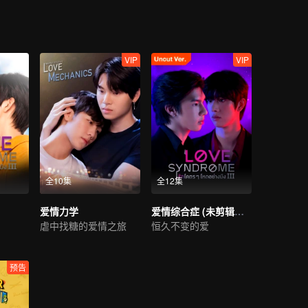
VIP
VIP
全10集
全12集
爱情力学
爱情综合症 (未剪辑版）
虐中找糖的爱情之旅
恒久不变的爱
预告