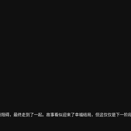
irawit 饰）克服重重阻碍，最终走到了一起。故事看似迎来了幸福结局，但这仅仅是下一