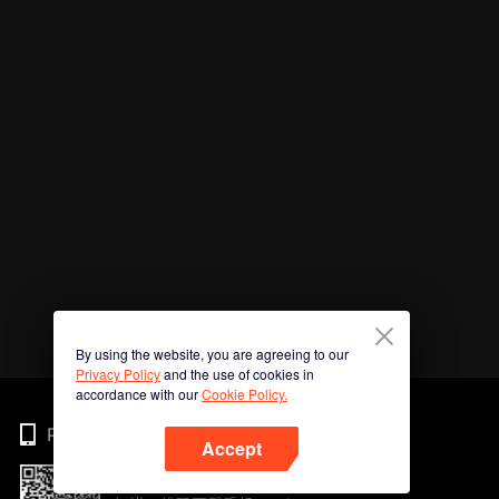
By using the website, you are agreeing to our
Privacy Policy
and the use of cookies in
accordance with our
Cookie Policy.
Phone
Accept