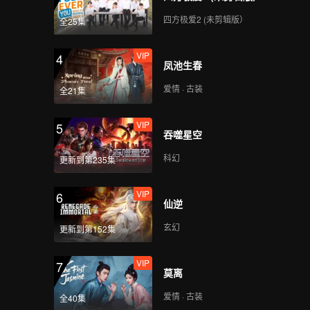
四方极爱2 (未剪辑版）
全25集
VIP
4
凤池生春
爱情 · 古装
全21集
VIP
5
吞噬星空
科幻
更新到第235集
VIP
6
仙逆
玄幻
更新到第152集
VIP
7
莫离
爱情 · 古装
全40集