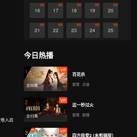
VIP
VIP
VIP
VIP
VIP
16
17
18
19
20
VIP
VIP
VIP
VIP
VIP
21
22
23
24
25
VIP
VIP
VIP
VIP
VIP
26
27
28
29
30
今日热播
VIP
1
百花杀
爱情 · 古装
全36集
VIP
2
这一秒过火
爱情 · 剧情
全33集
被卷入启
VIP
3
渐揭开。
四方极爱2 (未剪辑版）