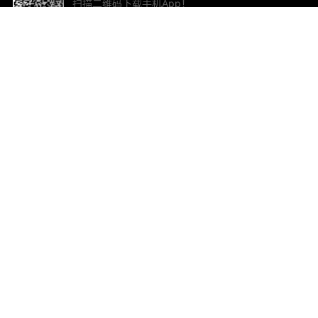
扫描二维码下载手机App！
帮助与反馈
关
意见反馈
加
联
电子
ted.