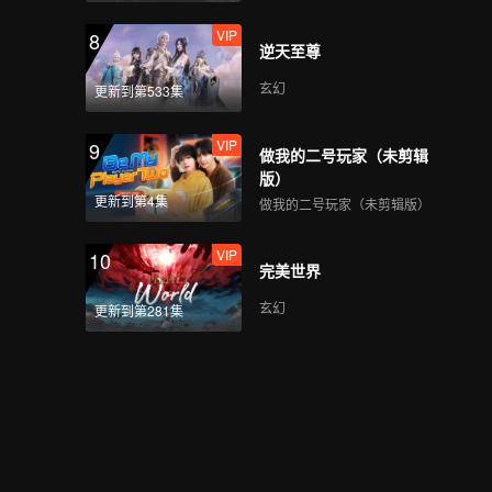
VIP
8
逆天至尊
玄幻
更新到第533集
VIP
9
做我的二号玩家（未剪辑
版）
更新到第4集
做我的二号玩家（未剪辑版）
VIP
10
完美世界
玄幻
更新到第281集