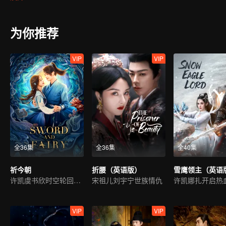
正武盟、启魂圣宗、衡道众、禺妖族，几大势力接踵而至，谁才是真
为你推荐
VIP
VIP
全36集
全36集
全40集
祈今朝
折腰（英语版）
雪鹰领主（英语
许凯虞书欣时空轮回宿命虐恋
宋祖儿刘宇宁世族情仇
VIP
VIP