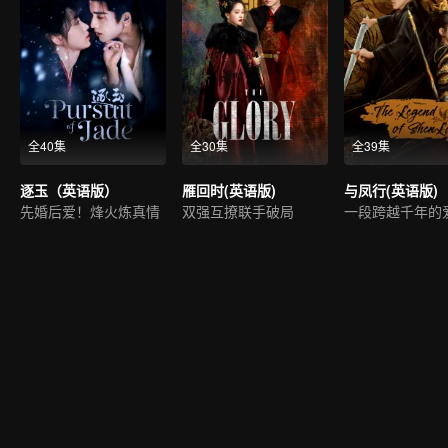
全40集
全30集
全39集
逐玉（英语版）
雁回时(英语版)
与凤行(英语版)
先婚后爱！烽火炼真情
双强互撩联手破局