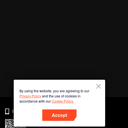
By using the website, you are agreeing to our
Privacy Policy
and the use of cookies in
accordance with our
Cookie Policy.
Phone
Accept