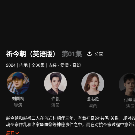
祈今朝（英语版）
第01集
分享
2024
|
内地
|
全36集
|
古装 · 爱情 · 奇幻
刘国楠
许凯
虞书欣
付辛
导演
演员
演员
演员
越今朝和越祈二人在乌岩村相伴三年，有着神奇的“共鸣”关系，却对
魂圣宗作乱和洛家堡血祭等神秘事件之中，而在对抗圣宗过程中意外
随着事件发展，双越结识了洛家堡双子洛埋名和洛昭言、千年狼妖闲
展开