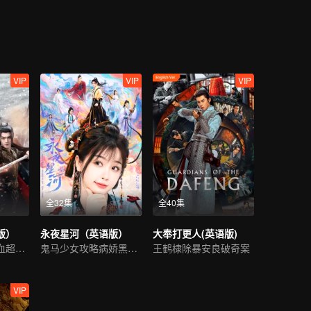
正的幕后设局人？计中有计，局中有局，不惜舍身改命，只为今朝再聚。
VIP
VIP
VIP
全32集
全40集
版）
永夜星河（英语版）
大奉打更人(英语版)
许凯娜扎开启热血超凡世界
鬼马少女攻略病娇黑莲花
王鹤棣除暴安良破奇案
VIP