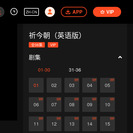
APP
VIP
ZH-CN
祈今朝（英语版）
全36集
VIP
剧集
01-30
31-36
VIP
VIP
VIP
01
02
03
04
05
VIP
VIP
VIP
VIP
VIP
06
07
08
09
10
VIP
VIP
VIP
VIP
VIP
11
12
13
14
15