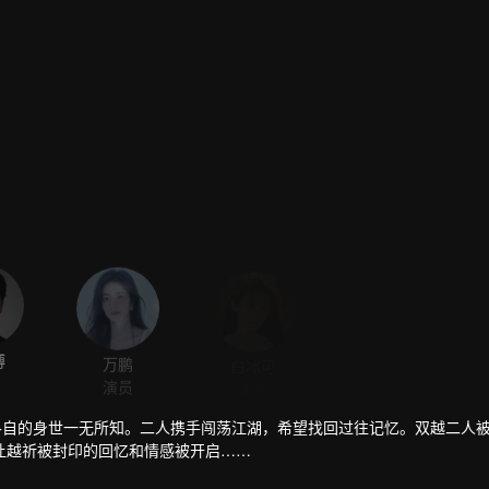
博
万鹏
白冰可
周历杰
演员
演员
演员
各自的身世一无所知。二人携手闯荡江湖，希望找回过往记忆。双越二人
让越祈被封印的回忆和情感被开启……
卿、顾寒江和明绣师徒以及居十方等一众江湖人士，二人的真实身份也逐