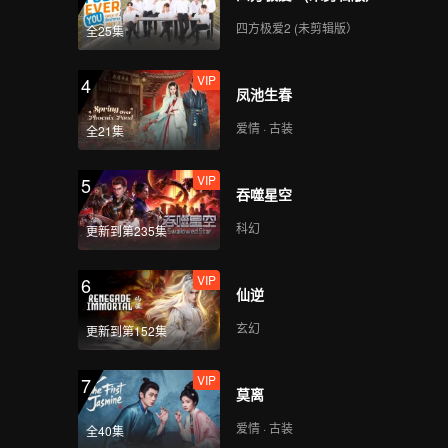
四方极爱2 (未剪辑版）
全25集
VIP
4
凤池生春
爱情 · 古装
全21集
VIP
5
吞噬星空
科幻
更新到第235集
VIP
6
仙逆
玄幻
更新到第152集
VIP
7
莫离
爱情 · 古装
全40集