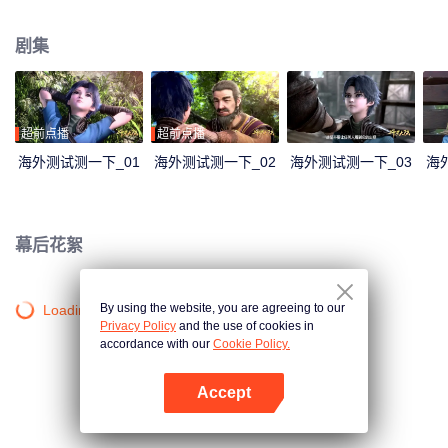
大陆。这里没有魔法，没有斗气，没有武术，却有神奇的武魂。这里的每个
人，在自己六岁的时候，都会在武魂殿中令武魂觉醒。武魂有动物，有植物，
剧集
有器物，武魂可以辅助人们的日常生活。而其中一些特别出色的武魂却可以用
来修炼并进行战斗，这个职业，是斗罗大陆上最为强大也是最荣耀的职业“魂
师”。 小小的唐三在圣魂村开始了他的魂师修炼之路，并萌生了振兴唐门的梦
想。当唐门暗器来到斗罗大陆，当唐三武魂觉醒，他能否在这片武魂的世界再
铸唐门的辉煌？
超前点播
超前点播
海外测试测一下_01
海外测试测一下_02
海外测试测一下_03
海
幕后花絮
By using the website, you are agreeing to our
Loading…
Privacy Policy
and the use of cookies in
accordance with our
Cookie Policy.
Accept
打开App