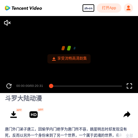
打开App
zh-cn
享受流畅高清剧集
00:00:00
/
00:20:31
斗罗大陆动漫
唐门外门弟子唐三，因偷学内门绝学为唐门所不容，跳崖明志时却发现没有
死，反而以另外一个身份来到了另一个世界，一个属于武魂的世界，名叫斗罗
全部