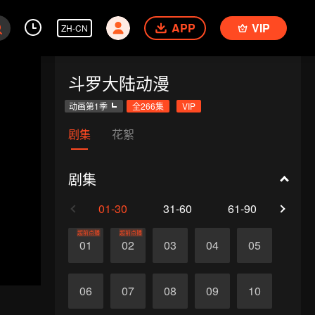
APP
VIP
ZH-CN
斗罗大陆动漫
动画第1季
全266集
VIP
剧集
花絮
剧集
01-30
31-60
61-90
91-1
超前点播
超前点播
01
02
03
04
05
06
07
08
09
10