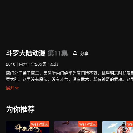
斗罗大陆动漫
第11集
分享
2018
|
内地
|
全265集
|
玄幻
唐门外门弟子唐三，因偷学内门绝学为唐门所不容，跳崖明志时却发
罗大陆。这里没有魔法，没有斗气，没有武术，却有神奇的武魂。这
物，有器物，武魂可以辅助人们的日常生活。而其中一些特别出色的
小小的唐三在圣魂村开始了他的魂师修炼之路，并萌生了振兴唐门的
展开
职业“魂师”。
唐门的辉煌？
为你推荐
WeTV优选
WeTV优选
We