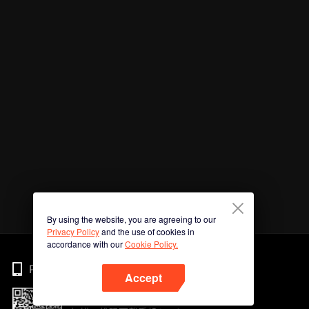
By using the website, you are agreeing to our
Privacy Policy
and the use of cookies in
accordance with our
Cookie Policy.
Phone
Accept