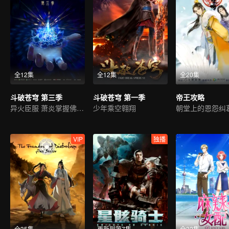
全12集
全12集
全20集
斗破苍穹 第三季
斗破苍穹 第一季
帝王攻略
异火臣服 萧炎掌握佛怒火连
少年乘空翱翔
朝堂上的恩怨纠
VIP
独播
全35集
更新到第7集
全32集