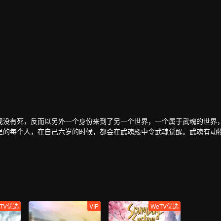
现没有死，反而以另外一个身份来到了另一个世界，一个属于武魂的世界
里的每个人，在自己六岁的时候，都会在武魂殿中令武魂觉醒。武魂有动
武魂却可以用来修炼并进行战斗，这个职业，是斗罗大陆上最为强大也是
梦想。当唐门暗器来到斗罗大陆，当唐三武魂觉醒，他能否在这片武魂的
TV优选
VIP
WeTV优选