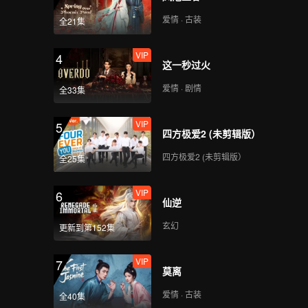
爱情 · 古装
全21集
VIP
4
这一秒过火
爱情 · 剧情
全33集
VIP
5
四方极爱2 (未剪辑版）
四方极爱2 (未剪辑版）
全25集
VIP
6
仙逆
玄幻
更新到第152集
VIP
7
莫离
爱情 · 古装
全40集