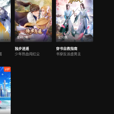
全480集
全10集
独步逍遥
穿书自救指南
葛
少年热血闯红尘
书穿反派虐男主
VIP