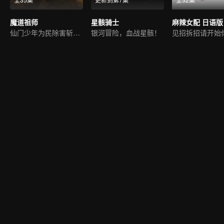
魔道祖师
星骸骑士
麻辣女配 日语版
仙门少年为民除害斩邪祟
银河冒险，血战星骸！