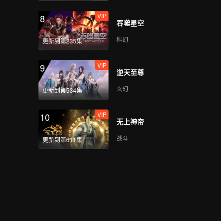
VIP
8
吞噬星空
科幻
更新到第235集
VIP
9
逆天至尊
玄幻
更新到第534集
VIP
10
无上神帝
战斗
更新到第611集