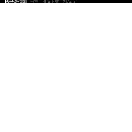
扫描二维码下载手机App！
帮助与反馈
关
意见反馈
加
联
电子
ted.