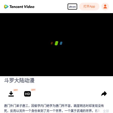
打开App
zh-cn
斗罗大陆动漫
唐门外门弟子唐三，因偷学内门绝学为唐门所不容，跳崖明志时却发现没有
死，反而以另外一个身份来到了另一个世界，一个属于武魂的世界，名叫斗罗
全部