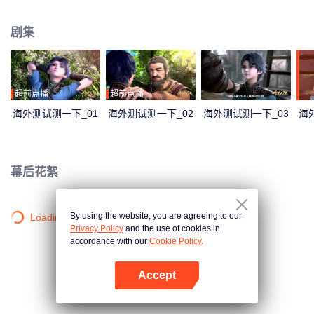
大陆。这里没有魔法，没有斗气，没有武术，却有神奇的武魂。这里的每个
人，在自己六岁的时候，都会在武魂殿中令武魂觉醒。武魂有动物，有植物，
剧集
有器物，武魂可以辅助人们的日常生活。而其中一些特别出色的武魂却可以用
来修炼并进行战斗，这个职业，是斗罗大陆上最为强大也是最荣耀的职业“魂
师”。 小小的唐三在圣魂村开始了他的魂师修炼之路，并萌生了振兴唐门的梦
想。当唐门暗器来到斗罗大陆，当唐三武魂觉醒，他能否在这片武魂的世界再
铸唐门的辉煌？
超前点播
超前点播
海外测试测一下_01
海外测试测一下_02
海外测试测一下_03
海
幕后花絮
By using the website, you are agreeing to our
Loading…
Privacy Policy
and the use of cookies in
accordance with our
Cookie Policy.
Accept
打开App