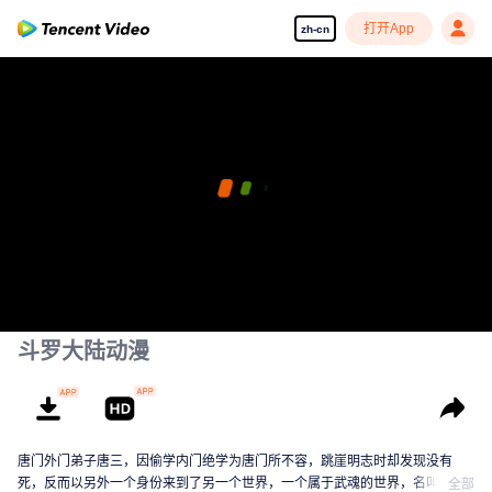
打开App
zh-cn
斗罗大陆动漫
唐门外门弟子唐三，因偷学内门绝学为唐门所不容，跳崖明志时却发现没有
死，反而以另外一个身份来到了另一个世界，一个属于武魂的世界，名叫斗罗
全部