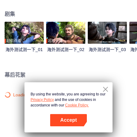
大陆。这里没有魔法，没有斗气，没有武术，却有神奇的武魂。这里的每个
人，在自己六岁的时候，都会在武魂殿中令武魂觉醒。武魂有动物，有植物，
剧集
有器物，武魂可以辅助人们的日常生活。而其中一些特别出色的武魂却可以用
来修炼并进行战斗，这个职业，是斗罗大陆上最为强大也是最荣耀的职业“魂
师”。 小小的唐三在圣魂村开始了他的魂师修炼之路，并萌生了振兴唐门的梦
想。当唐门暗器来到斗罗大陆，当唐三武魂觉醒，他能否在这片武魂的世界再
铸唐门的辉煌？
超前点播
超前点播
海外测试测一下_01
海外测试测一下_02
海外测试测一下_03
海
幕后花絮
By using the website, you are agreeing to our
Loading…
Privacy Policy
and the use of cookies in
accordance with our
Cookie Policy.
Accept
打开App