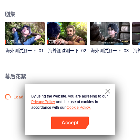
大陆。这里没有魔法，没有斗气，没有武术，却有神奇的武魂。这里的每个
人，在自己六岁的时候，都会在武魂殿中令武魂觉醒。武魂有动物，有植物，
剧集
有器物，武魂可以辅助人们的日常生活。而其中一些特别出色的武魂却可以用
来修炼并进行战斗，这个职业，是斗罗大陆上最为强大也是最荣耀的职业“魂
师”。 小小的唐三在圣魂村开始了他的魂师修炼之路，并萌生了振兴唐门的梦
想。当唐门暗器来到斗罗大陆，当唐三武魂觉醒，他能否在这片武魂的世界再
铸唐门的辉煌？
超前点播
超前点播
海外测试测一下_01
海外测试测一下_02
海外测试测一下_03
海
幕后花絮
By using the website, you are agreeing to our
Loading…
Privacy Policy
and the use of cookies in
accordance with our
Cookie Policy.
Accept
打开App