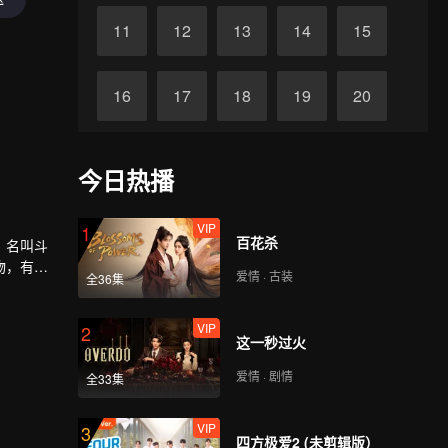
11
12
13
14
15
16
17
18
19
20
21
22
23
24
25
今日热播
26
27
28
29
30
VIP
1
百花杀
，名叫斗
物，有植
爱情 · 古装
全36集
最荣耀的
世界再铸
VIP
2
这一秒过火
爱情 · 剧情
全33集
VIP
3
四方极爱2 (未剪辑版）