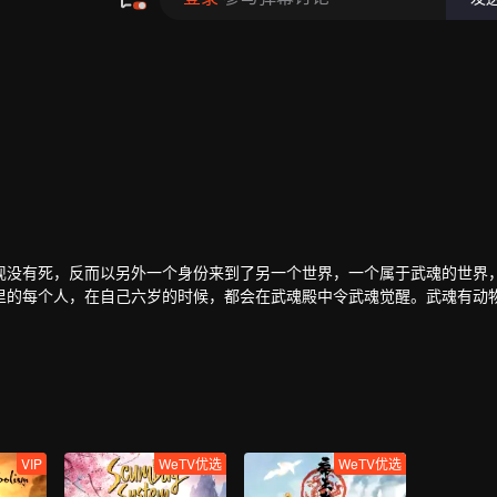
现没有死，反而以另外一个身份来到了另一个世界，一个属于武魂的世界
里的每个人，在自己六岁的时候，都会在武魂殿中令武魂觉醒。武魂有动
武魂却可以用来修炼并进行战斗，这个职业，是斗罗大陆上最为强大也是
梦想。当唐门暗器来到斗罗大陆，当唐三武魂觉醒，他能否在这片武魂的
VIP
WeTV优选
WeTV优选