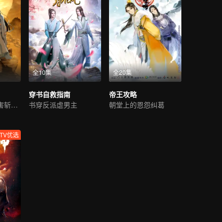
全10集
全20集
穿书自救指南
帝王攻略
仙门少年为民除害斩邪祟
书穿反派虐男主
朝堂上的恩怨纠葛
TV优选