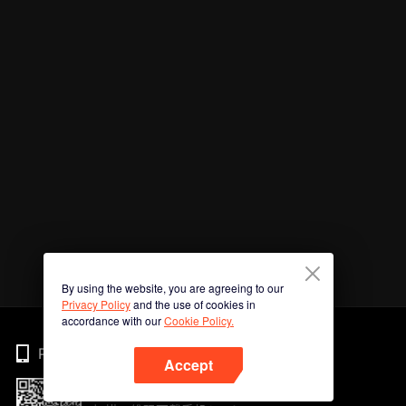
By using the website, you are agreeing to our
Privacy Policy
and the use of cookies in
accordance with our
Cookie Policy.
Phone
Accept