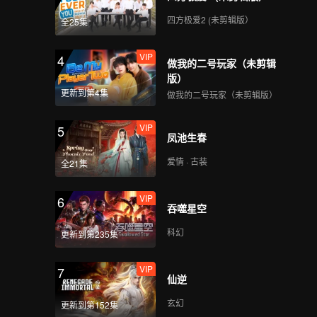
四方极爱2 (未剪辑版）
全25集
VIP
4
做我的二号玩家（未剪辑
版）
更新到第4集
做我的二号玩家（未剪辑版）
VIP
5
凤池生春
爱情 · 古装
全21集
VIP
6
吞噬星空
科幻
更新到第235集
VIP
7
仙逆
玄幻
更新到第152集