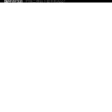
扫描二维码下载手机App！
帮助与反馈
关
意见反馈
加
联
电子
ted.