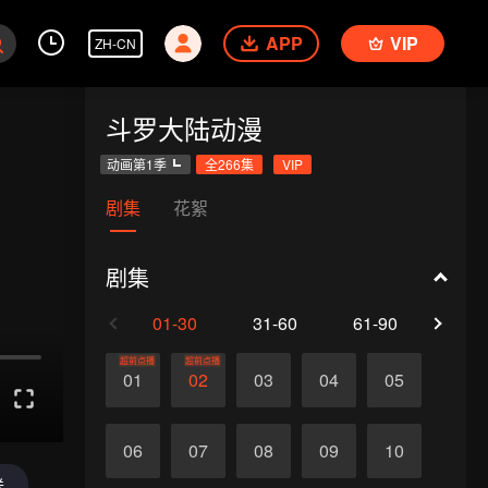
APP
VIP
ZH-CN
斗罗大陆动漫
动画第1季
全266集
VIP
剧集
花絮
剧集
01-30
31-60
61-90
91-1
超前点播
超前点播
01
02
03
04
05
06
07
08
09
10