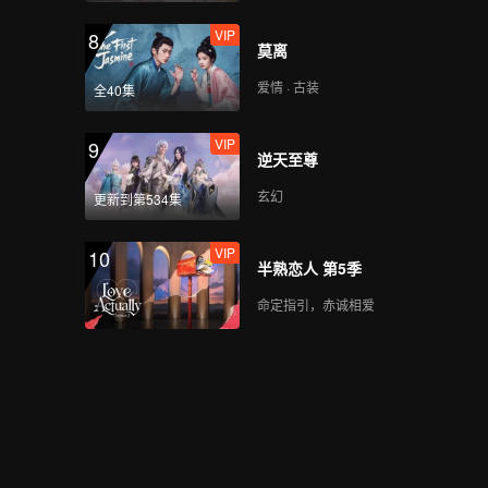
VIP
8
莫离
爱情 · 古装
全40集
VIP
9
逆天至尊
玄幻
更新到第534集
VIP
10
半熟恋人 第5季
命定指引，赤诚相爱