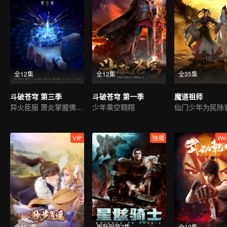
全12集
全12集
全35集
斗破苍穹 第三季
斗破苍穹 第一季
魔道祖师
异火臣服 萧炎掌握佛怒火连
少年乘空翱翔
VIP
独播
We
全480集
更新到第7集
全12集