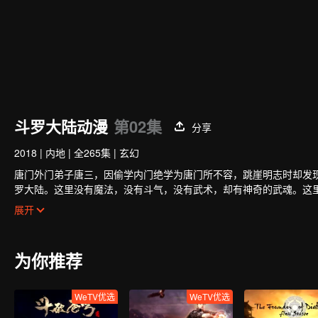
斗罗大陆动漫
第02集
分享
2018
|
内地
|
全265集
|
玄幻
唐门外门弟子唐三，因偷学内门绝学为唐门所不容，跳崖明志时却发
罗大陆。这里没有魔法，没有斗气，没有武术，却有神奇的武魂。这
物，有器物，武魂可以辅助人们的日常生活。而其中一些特别出色的
小小的唐三在圣魂村开始了他的魂师修炼之路，并萌生了振兴唐门的
展开
职业“魂师”。
唐门的辉煌？
为你推荐
WeTV优选
WeTV优选