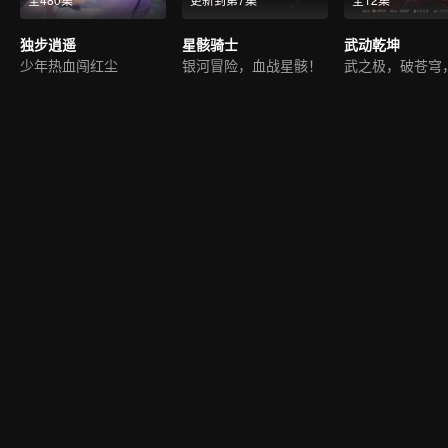
独步逍遥
星骸骑士
武动乾坤
少年热血闯红尘
银河冒险，血战星骸！