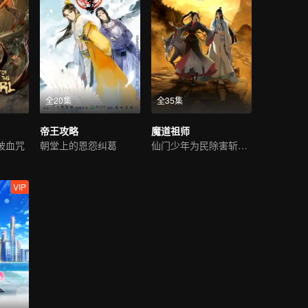
全20集
全35集
帝王攻略
魔道祖师
破血咒
朝堂上的恩怨纠葛
仙门少年为民除害斩邪祟
VIP