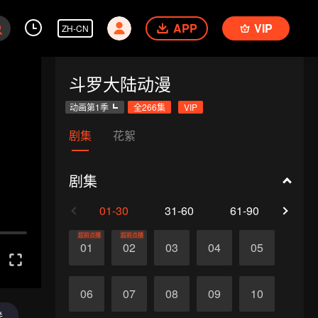
APP
VIP
ZH-CN
斗罗大陆动漫
动画第1季
全266集
VIP
剧集
花絮
剧集
01-30
31-60
61-90
91-1
超前点播
超前点播
01
02
03
04
05
06
07
08
09
10