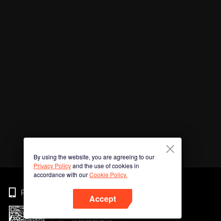
By using the website, you are agreeing to our
Privacy Policy
and the use of cookies in
accordance with our
Cookie Policy.
Phone
Accept