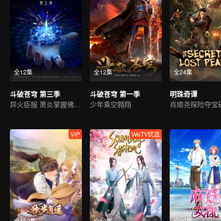
全12集
全12集
全24集
斗破苍穹 第三季
斗破苍穹 第一季
明珠奇谭
异火臣服 萧炎掌握佛怒火连
少年乘空翱翔
肖顺尧探险夺宝
VIP
WeTV优选
全480集
全10集
全32集