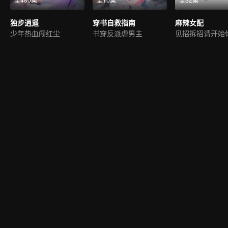
独步逍遥
穿书自救指南
麻辣女配
少年热血闯红尘
书穿反派虐男主