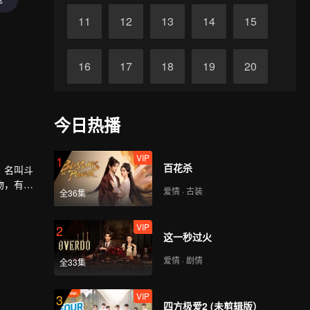
11
12
13
14
15
16
17
18
19
20
21
22
23
24
25
今日热播
26
27
28
29
30
VIP
1
百花杀
，名叫斗
物，有植
爱情 · 古装
全36集
最荣耀的
世界再铸
VIP
2
这一秒过火
爱情 · 剧情
全33集
VIP
3
四方极爱2 (未剪辑版）