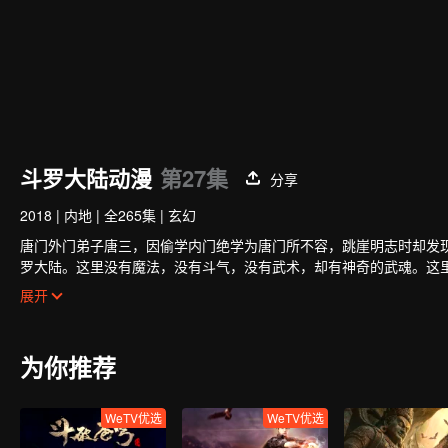
斗罗大陆动漫
第27集
分享
2018
|
内地
|
全265集
|
玄幻
唐门外门弟子唐三，因偷学内门绝学为唐门所不容，跳崖明志时却发
罗大陆。这里没有魔法，没有斗气，没有武术，却有神奇的武魂。这
物，有器物，武魂可以辅助人们的日常生活。而其中一些特别出色的
小小的唐三在圣魂村开始了他的魂师修炼之路，并萌生了振兴唐门的
展开
职业“魂师”。
唐门的辉煌？
为你推荐
WeTV优选
WeTV优选