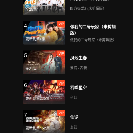
四方极爱2 (未剪辑版）
全25集
VIP
4
做我的二号玩家（未剪辑
版）
更新到第4集
做我的二号玩家（未剪辑版）
VIP
5
凤池生春
爱情 · 古装
全21集
VIP
6
吞噬星空
科幻
更新到第235集
VIP
7
仙逆
玄幻
更新到第152集