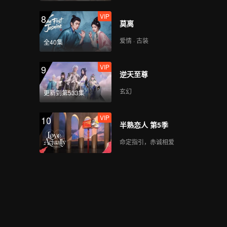
VIP
8
莫离
爱情 · 古装
全40集
VIP
9
逆天至尊
玄幻
更新到第533集
VIP
10
半熟恋人 第5季
命定指引，赤诚相爱