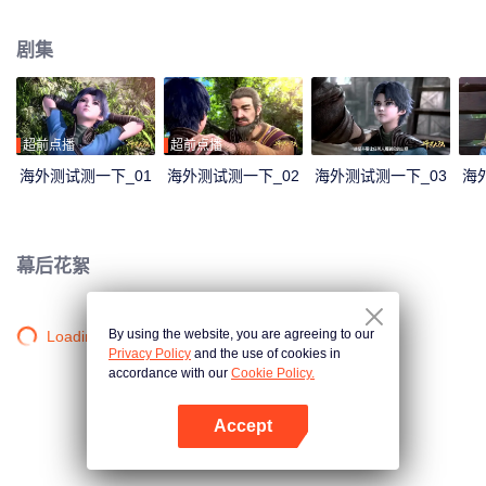
大陆。这里没有魔法，没有斗气，没有武术，却有神奇的武魂。这里的每个
人，在自己六岁的时候，都会在武魂殿中令武魂觉醒。武魂有动物，有植物，
剧集
有器物，武魂可以辅助人们的日常生活。而其中一些特别出色的武魂却可以用
来修炼并进行战斗，这个职业，是斗罗大陆上最为强大也是最荣耀的职业“魂
师”。 小小的唐三在圣魂村开始了他的魂师修炼之路，并萌生了振兴唐门的梦
想。当唐门暗器来到斗罗大陆，当唐三武魂觉醒，他能否在这片武魂的世界再
铸唐门的辉煌？
超前点播
超前点播
海外测试测一下_01
海外测试测一下_02
海外测试测一下_03
海
幕后花絮
By using the website, you are agreeing to our
Loading…
Privacy Policy
and the use of cookies in
accordance with our
Cookie Policy.
Accept
打开App