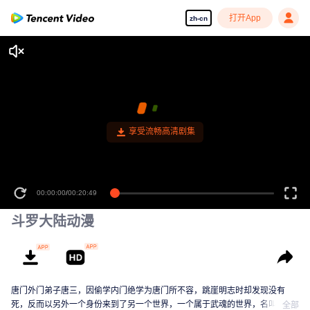
打开App
zh-cn
享受流畅高清剧集
00:00:00
/
00:20:49
斗罗大陆动漫
唐门外门弟子唐三，因偷学内门绝学为唐门所不容，跳崖明志时却发现没有
死，反而以另外一个身份来到了另一个世界，一个属于武魂的世界，名叫斗罗
全部