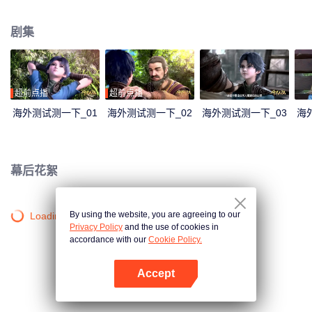
大陆。这里没有魔法，没有斗气，没有武术，却有神奇的武魂。这里的每个
人，在自己六岁的时候，都会在武魂殿中令武魂觉醒。武魂有动物，有植物，
剧集
有器物，武魂可以辅助人们的日常生活。而其中一些特别出色的武魂却可以用
来修炼并进行战斗，这个职业，是斗罗大陆上最为强大也是最荣耀的职业“魂
师”。 小小的唐三在圣魂村开始了他的魂师修炼之路，并萌生了振兴唐门的梦
想。当唐门暗器来到斗罗大陆，当唐三武魂觉醒，他能否在这片武魂的世界再
铸唐门的辉煌？
超前点播
超前点播
海外测试测一下_01
海外测试测一下_02
海外测试测一下_03
海
幕后花絮
By using the website, you are agreeing to our
Loading…
Privacy Policy
and the use of cookies in
accordance with our
Cookie Policy.
Accept
打开App