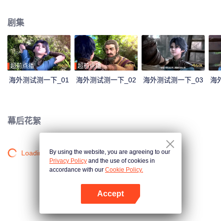
大陆。这里没有魔法，没有斗气，没有武术，却有神奇的武魂。这里的每个
人，在自己六岁的时候，都会在武魂殿中令武魂觉醒。武魂有动物，有植物，
剧集
有器物，武魂可以辅助人们的日常生活。而其中一些特别出色的武魂却可以用
来修炼并进行战斗，这个职业，是斗罗大陆上最为强大也是最荣耀的职业“魂
师”。 小小的唐三在圣魂村开始了他的魂师修炼之路，并萌生了振兴唐门的梦
想。当唐门暗器来到斗罗大陆，当唐三武魂觉醒，他能否在这片武魂的世界再
铸唐门的辉煌？
超前点播
超前点播
海外测试测一下_01
海外测试测一下_02
海外测试测一下_03
海
幕后花絮
By using the website, you are agreeing to our
Loading…
Privacy Policy
and the use of cookies in
accordance with our
Cookie Policy.
Accept
打开App