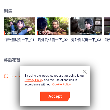
大陆。这里没有魔法，没有斗气，没有武术，却有神奇的武魂。这里的每个
人，在自己六岁的时候，都会在武魂殿中令武魂觉醒。武魂有动物，有植物，
剧集
有器物，武魂可以辅助人们的日常生活。而其中一些特别出色的武魂却可以用
来修炼并进行战斗，这个职业，是斗罗大陆上最为强大也是最荣耀的职业“魂
师”。 小小的唐三在圣魂村开始了他的魂师修炼之路，并萌生了振兴唐门的梦
想。当唐门暗器来到斗罗大陆，当唐三武魂觉醒，他能否在这片武魂的世界再
铸唐门的辉煌？
超前点播
超前点播
海外测试测一下_01
海外测试测一下_02
海外测试测一下_03
海
幕后花絮
By using the website, you are agreeing to our
Loading…
Privacy Policy
and the use of cookies in
accordance with our
Cookie Policy.
Accept
打开App