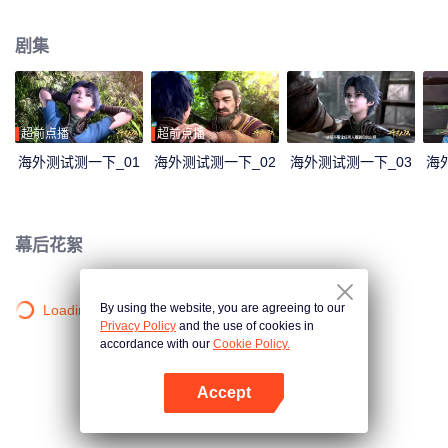
大陆。这里没有魔法，没有斗气，没有武术，却有神奇的武魂。这里的每个
人，在自己六岁的时候，都会在武魂殿中令武魂觉醒。武魂有动物，有植物，
剧集
有器物，武魂可以辅助人们的日常生活。而其中一些特别出色的武魂却可以用
来修炼并进行战斗，这个职业，是斗罗大陆上最为强大也是最荣耀的职业“魂
师”。 小小的唐三在圣魂村开始了他的魂师修炼之路，并萌生了振兴唐门的梦
想。当唐门暗器来到斗罗大陆，当唐三武魂觉醒，他能否在这片武魂的世界再
铸唐门的辉煌？
超前点播
超前点播
海外测试测一下_01
海外测试测一下_02
海外测试测一下_03
海
幕后花絮
By using the website, you are agreeing to our
Loading…
Privacy Policy
and the use of cookies in
accordance with our
Cookie Policy.
Accept
打开App