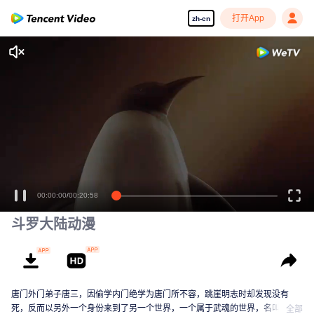
打开App
zh-cn
00:00:00
/
00:20:58
斗罗大陆动漫
唐门外门弟子唐三，因偷学内门绝学为唐门所不容，跳崖明志时却发现没有
死，反而以另外一个身份来到了另一个世界，一个属于武魂的世界，名叫斗罗
全部