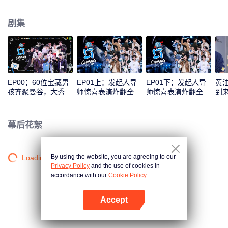
剧集
EP00：60位宝藏男
EP01上：发起人导
EP01下：发起人导
黄
孩齐聚曼谷，大秀才
师惊喜表演炸翻全
师惊喜表演炸翻全
到
艺花样整活
场！学员初亮相首秀
场！学员初亮相首秀
与
评级
评级
撞
幕后花絮
By using the website, you are agreeing to our
Loading…
Privacy Policy
and the use of cookies in
accordance with our
Cookie Policy.
Accept
打开App