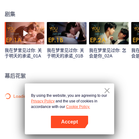
见面就打打闹闹。所以Yu怎么会出现在Ai的浪漫梦境里呢？而且，貌似梦境快
要变成现实了......这让Ai一度想要怀疑人生。 一起来看《我在梦里见过你》，破
剧集
解Ai的梦境谜题吧！
我在梦里见过你: 关
我在梦里见过你: 关
我在梦里见过你: 怎
我在
于明天的承诺_01A
于明天的承诺_01B
会是你_02A
会是
幕后花絮
By using the website, you are agreeing to our
Loading…
Privacy Policy
and the use of cookies in
accordance with our
Cookie Policy.
Accept
打开App