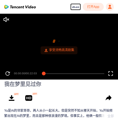
打开App
zh-cn
享受流畅高清剧集
00:00:00
/
00:22:03
我在梦里见过你
Yu是Ai的邻家哥哥，两人从小一起长大。但是突然不知从哪天开始，Yu开始频
繁出现在Ai的梦里，而且是那种很浪漫的梦境。但事实上，他俩一般情况下一
全部