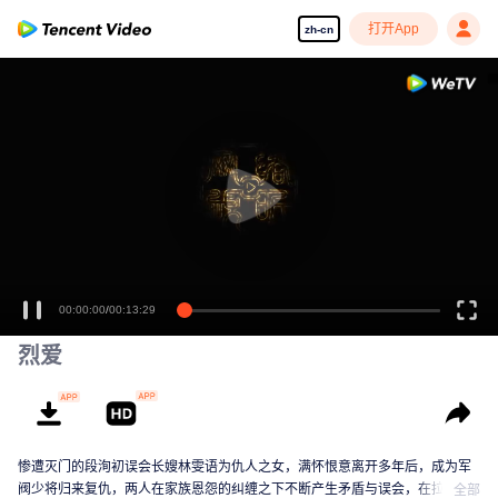
打开App
zh-cn
00:00:00
/
00:13:29
烈爱
惨遭灭门的段洵初误会长嫂林雯语为仇人之女，满怀恨意离开多年后，成为军
阀少将归来复仇，两人在家族恩怨的纠缠之下不断产生矛盾与误会，在拉扯的
全部