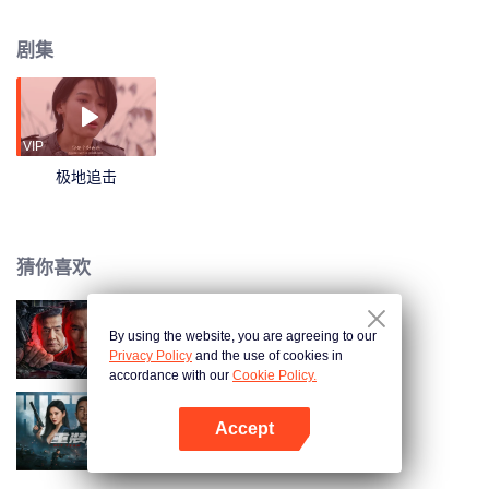
30岁的退役兵金城和重病的女儿朵朵相依为命。虽然生活窘迫，但为了守护女
儿，作为父亲的金城愿意付出所有，然而命运似乎并没有偏爱困境中挣扎的
剧集
他。绝境之下为了给重病女儿争取最后一线生机，金城在前往黑市孤注一掷借
贷的过程中，进入了蓄谋已久的陷阱中。 当金城醒来后，陌生诡异的密林中，
为了尽快找到出口回到重病的女儿身边，金城必须和一群陌生人面对残酷的黑
衣人追杀、诡魅怪兽的攻击以及在天崩地裂中经历着人性的考验。一番战斗
后，在这片未知神秘的密林中，金城和队友们经历生死离别后，最终在他们并
VIP
肩作战的过程中走出困境，和警方联手摧毁了医疗公司泯灭人性的罪恶阴谋，
极地追击
并在各方的帮助下，为女儿朵朵挽回生机。
猜你喜欢
By using the website, you are agreeing to our
我是卧底
Privacy Policy
and the use of cookies in
accordance with our
Cookie Policy.
Accept
重装战警
打开App