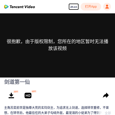
打开App
zh-cn
很抱歉，由于版权限制，您所在的地区暂时无法播
放该视频
剑道第一仙
主角苏奕前世是独尊大荒的玄钧剑主，为追求无上剑道，选择转世重修，不曾
想，在转世后，他最信任的大弟子勾结外敌，最宠溺的小徒弟为了得到九狱
全部