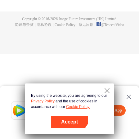
剑，也选择了背叛…… 转世后，苏奕的新身份是世俗国度大周玉京城苏氏的庶
子，自幼备受冷落，怀疑母亲叶雨妃之死，和生父苏弘礼有关，为查明真相，
毅然在十四岁那年离家出走，前往青河剑府修行。 不曾想，三年后，在苏奕即
Copyright © 2016-
2026
Image Future Investment (HK) Limited.
将成为青河剑府内门弟子时，忽然在一夜之间失去修为，沦为废人，就此成为
协议与条款
|
隐私协议
|
Cookie Policy
|
意见反馈
|
@
TencentVideo
青河剑府弃徒。 跌入低谷的苏奕，被迫接受苏家力量的安排，成了偏远小城三
大宗族之一文家的上门女婿。 其妻子文灵昭乃是广陵城第一美人，内心排斥这
桩婚事，从来不承认苏奕是其丈夫，且一门心思想要解除这门婚事。 而苏奕则
在沦为上门女婿的一年后，觉醒了前世记忆，终于明白自己前世时，乃是名震
大荒九州的玄钧剑主！ 苏奕就此展开了崛起之路，和妻子文灵昭一样，他也一
心想要解除这门婚事，除此，他为了查明母亲死去的真相，开始和苏家的力量
进行争斗。 当解决这些恩怨后，苏奕便会重返大荒九州，去找当初背叛自己的
徒弟一一了断恩仇。
By using the website, you are agreeing to our
Privacy Policy
and the use of cookies in
accordance with our
Cookie Policy.
Tencent Video
打开App
观看更多内容
Accept
如果失败，请
点击此处
重试
打开App