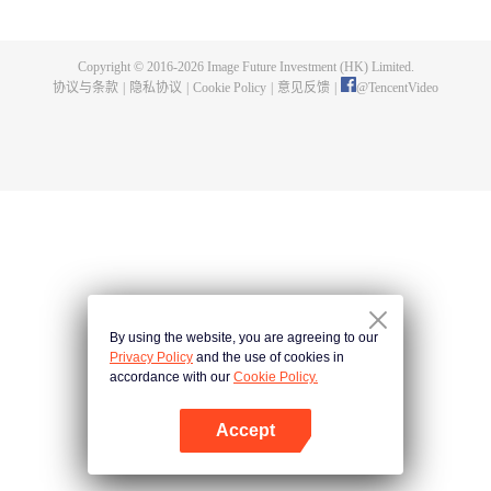
剑，也选择了背叛…… 转世后，苏奕的新身份是世俗国度大周玉京城苏氏的庶
子，自幼备受冷落，怀疑母亲叶雨妃之死，和生父苏弘礼有关，为查明真相，
毅然在十四岁那年离家出走，前往青河剑府修行。 不曾想，三年后，在苏奕即
Copyright © 2016-
2026
Image Future Investment (HK) Limited.
将成为青河剑府内门弟子时，忽然在一夜之间失去修为，沦为废人，就此成为
协议与条款
|
隐私协议
|
Cookie Policy
|
意见反馈
|
@
TencentVideo
青河剑府弃徒。 跌入低谷的苏奕，被迫接受苏家力量的安排，成了偏远小城三
大宗族之一文家的上门女婿。 其妻子文灵昭乃是广陵城第一美人，内心排斥这
桩婚事，从来不承认苏奕是其丈夫，且一门心思想要解除这门婚事。 而苏奕则
在沦为上门女婿的一年后，觉醒了前世记忆，终于明白自己前世时，乃是名震
大荒九州的玄钧剑主！ 苏奕就此展开了崛起之路，和妻子文灵昭一样，他也一
心想要解除这门婚事，除此，他为了查明母亲死去的真相，开始和苏家的力量
进行争斗。 当解决这些恩怨后，苏奕便会重返大荒九州，去找当初背叛自己的
徒弟一一了断恩仇。
By using the website, you are agreeing to our
Privacy Policy
and the use of cookies in
accordance with our
Cookie Policy.
Accept
打开App