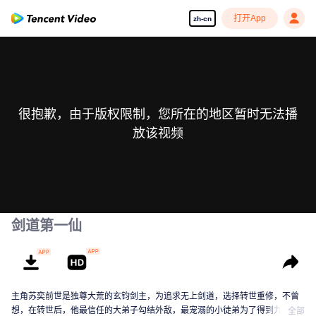
打开App
zh-cn
很抱歉，由于版权限制，您所在的地区暂时无法播
放该视频
剑道第一仙
主角苏奕前世是独尊大荒的玄钧剑主，为追求无上剑道，选择转世重修，不曾
想，在转世后，他最信任的大弟子勾结外敌，最宠溺的小徒弟为了得到九狱
全部