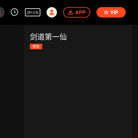
APP
VIP
ZH-CN
剑道第一仙
预告