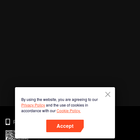
By using the website, you are agreeing to our
Privacy Policy
and the use of cookies in
accordance with our
Cookie Policy.
Phone
Accept