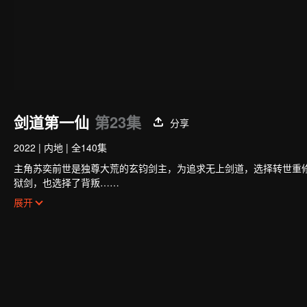
剑道第一仙
第23集
分享
2022
|
内地
|
全140集
主角苏奕前世是独尊大荒的玄钧剑主，为追求无上剑道，选择转世重
狱剑，也选择了背叛……
转世后，苏奕的新身份是世俗国度大周玉京城苏氏的庶子，自幼备受
展开
离家出走，前往青河剑府修行。
不曾想，三年后，在苏奕即将成为青河剑府内门弟子时，忽然在一夜
跌入低谷的苏奕，被迫接受苏家力量的安排，成了偏远小城三大宗族
其妻子文灵昭乃是广陵城第一美人，内心排斥这桩婚事，从来不承认
而苏奕则在沦为上门女婿的一年后，觉醒了前世记忆，终于明白自己
苏奕就此展开了崛起之路，和妻子文灵昭一样，他也一心想要解除这
当解决这些恩怨后，苏奕便会重返大荒九州，去找当初背叛自己的徒