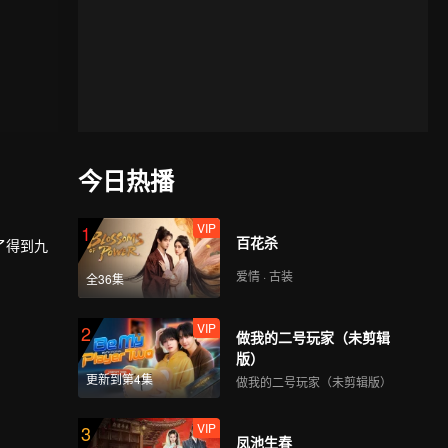
今日热播
VIP
1
百花杀
了得到九
爱情 · 古装
全36集
四岁那年
VIP
2
做我的二号玩家（未剪辑
版）
更新到第4集
做我的二号玩家（未剪辑版）
。
VIP
3
凤池生春