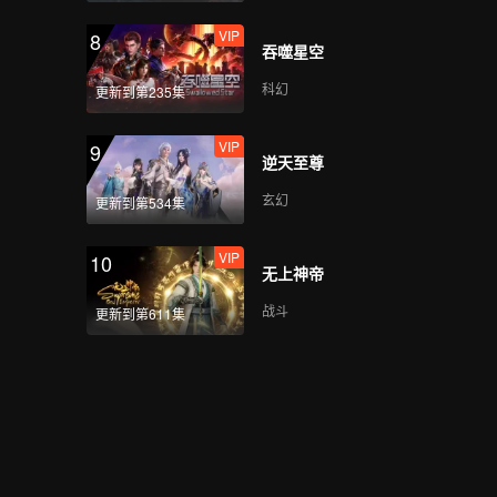
VIP
8
吞噬星空
科幻
更新到第235集
VIP
9
逆天至尊
玄幻
更新到第534集
VIP
10
无上神帝
战斗
更新到第611集