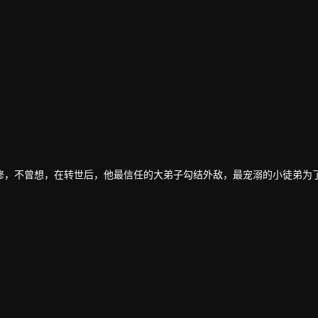
修，不曾想，在转世后，他最信任的大弟子勾结外敌，最宠溺的小徒弟为
冷落，怀疑母亲叶雨妃之死，和生父苏弘礼有关，为查明真相，毅然在十
之间失去修为，沦为废人，就此成为青河剑府弃徒。
之一文家的上门女婿。
苏奕是其丈夫，且一门心思想要解除这门婚事。
前世时，乃是名震大荒九州的玄钧剑主！
门婚事，除此，他为了查明母亲死去的真相，开始和苏家的力量进行争斗
弟一一了断恩仇。