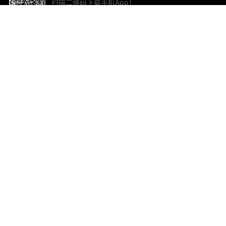
扫描二维码下载手机App！
帮助与反馈
关
意见反馈
加
联
电子
ted.