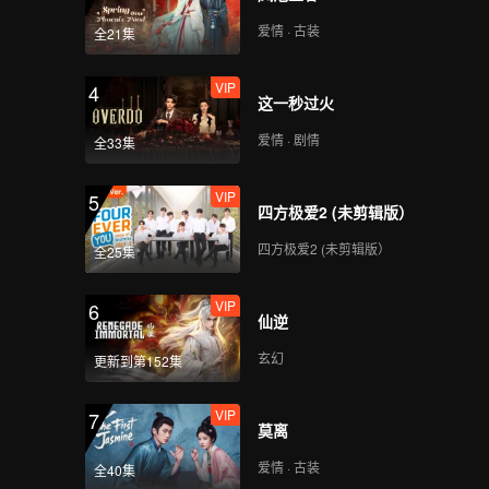
爱情 · 古装
全21集
VIP
4
这一秒过火
爱情 · 剧情
全33集
VIP
5
四方极爱2 (未剪辑版）
四方极爱2 (未剪辑版）
全25集
VIP
6
仙逆
玄幻
更新到第152集
VIP
7
莫离
爱情 · 古装
全40集