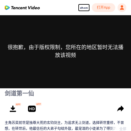
打开App
zh-cn
很抱歉，由于版权限制，您所在的地区暂时无法播
放该视频
剑道第一仙
主角苏奕前世是独尊大荒的玄钧剑主，为追求无上剑道，选择转世重修，不曾
想，在转世后，他最信任的大弟子勾结外敌，最宠溺的小徒弟为了得到九狱
全部