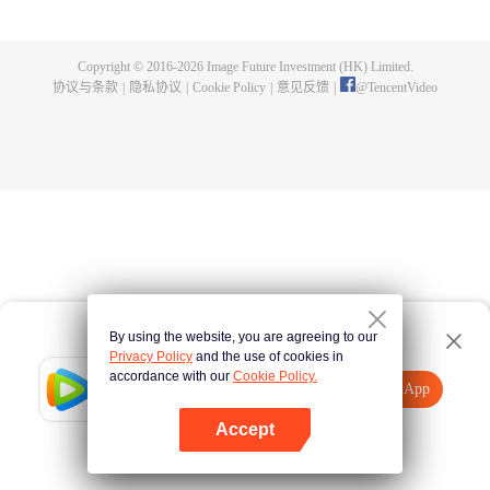
剑，也选择了背叛…… 转世后，苏奕的新身份是世俗国度大周玉京城苏氏的庶
子，自幼备受冷落，怀疑母亲叶雨妃之死，和生父苏弘礼有关，为查明真相，
毅然在十四岁那年离家出走，前往青河剑府修行。 不曾想，三年后，在苏奕即
Copyright © 2016-
2026
Image Future Investment (HK) Limited.
将成为青河剑府内门弟子时，忽然在一夜之间失去修为，沦为废人，就此成为
协议与条款
|
隐私协议
|
Cookie Policy
|
意见反馈
|
@
TencentVideo
青河剑府弃徒。 跌入低谷的苏奕，被迫接受苏家力量的安排，成了偏远小城三
大宗族之一文家的上门女婿。 其妻子文灵昭乃是广陵城第一美人，内心排斥这
桩婚事，从来不承认苏奕是其丈夫，且一门心思想要解除这门婚事。 而苏奕则
在沦为上门女婿的一年后，觉醒了前世记忆，终于明白自己前世时，乃是名震
大荒九州的玄钧剑主！ 苏奕就此展开了崛起之路，和妻子文灵昭一样，他也一
心想要解除这门婚事，除此，他为了查明母亲死去的真相，开始和苏家的力量
进行争斗。 当解决这些恩怨后，苏奕便会重返大荒九州，去找当初背叛自己的
徒弟一一了断恩仇。
By using the website, you are agreeing to our
Privacy Policy
and the use of cookies in
accordance with our
Cookie Policy.
Tencent Video
打开App
观看更多内容
Accept
如果失败，请
点击此处
重试
打开App