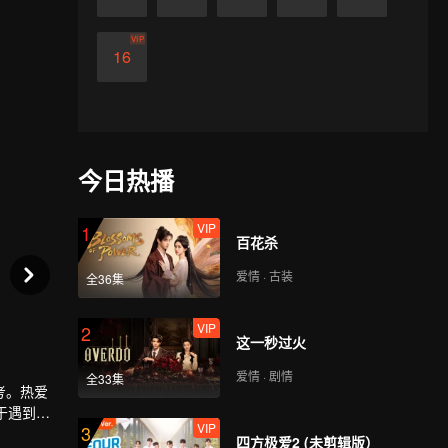
VIP
16
今日热播
VIP
1
百花杀
爱情 · 古装
全36集
VIP
2
这一秒过火
爱情 · 剧情
全33集
考。热爱
于遇到心
VIP
3
四方极爱2 (未剪辑版）