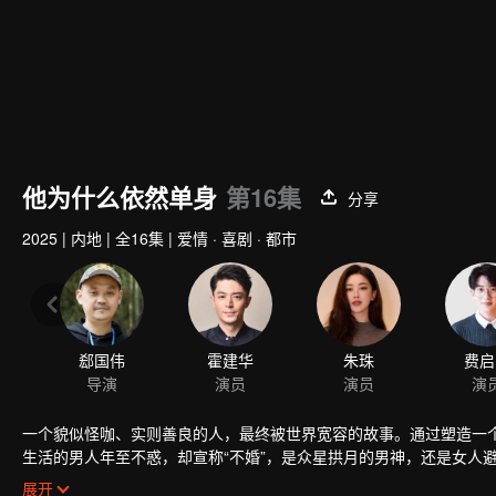
他为什么依然单身
第16集
分享
2025
|
内地
|
全16集
|
爱情 · 喜剧 · 都市
郄国伟
霍建华
朱珠
费启
导演
演员
演员
演
一个貌似怪咖、实则善良的人，最终被世界宽容的故事。通过塑造一
生活的男人年至不惑，却宣称“不婚”，是众星拱月的男神，还是女人避
目中的女神，他将如何应对，最终抱得美人归。食无定味，适口者珍
展开