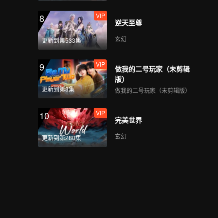
VIP
8
逆天至尊
玄幻
更新到第533集
VIP
9
做我的二号玩家（未剪辑
版）
更新到第3集
做我的二号玩家（未剪辑版）
VIP
10
完美世界
玄幻
更新到第280集