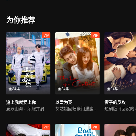
为你推荐
VIP
VIP
全24集
全24集
全24集
追上我就爱上你
以爱为契
妻子的反攻
爱跃山海，荣耀并肩
灰姑娘回归豪门遇腹黑霸总
短剧版《回家的
VIP
VIP