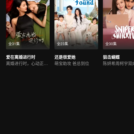
全31集
全23集
全30集
爱在离婚进行时
还是很爱她
狙击蝴蝶
离婚进行时，心动正当时
萌宝助攻 爸总到位
陈妍希周柯宇双