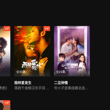
VIP
VIP
全30集
全24集
雨林爱发生
二见钟情
诱惑》
落跑千金糙汉杀手双向救赎
穷小子逆袭成霸总追初恋
VIP