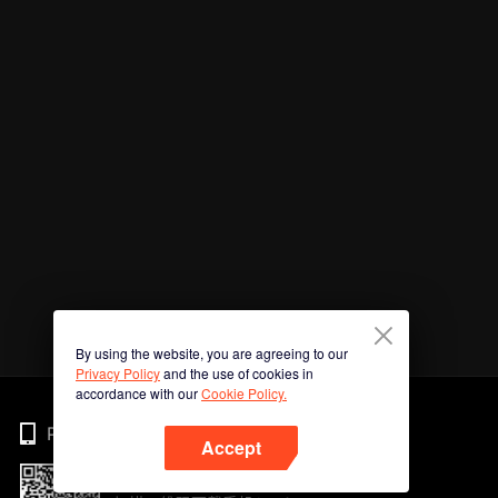
By using the website, you are agreeing to our
Privacy Policy
and the use of cookies in
accordance with our
Cookie Policy.
Phone
Accept