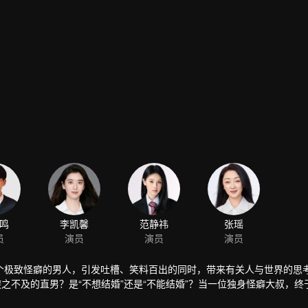
鸣
李凯馨
范静祎
张瑶
员
演员
演员
演员
个极致怪癖的男人，引发吐槽、笑料百出的同时，带来有关人与世界的思
之不及的直男？是“不想结婚”还是“不能结婚”？当一位独身怪癖大叔，终
！没有不结婚的男人，只是没有找到适配的那个人罢了。