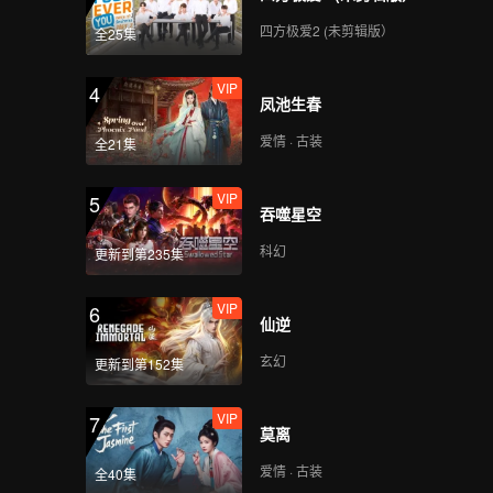
四方极爱2 (未剪辑版）
全25集
VIP
4
凤池生春
爱情 · 古装
全21集
VIP
5
吞噬星空
科幻
更新到第235集
VIP
6
仙逆
玄幻
更新到第152集
VIP
7
莫离
爱情 · 古装
全40集