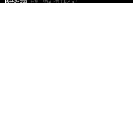
扫描二维码下载手机App！
帮助与反馈
关
意见反馈
加
联
电子
ted.