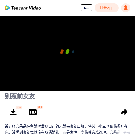
打开App
zh-cn
别惹前女友
设计师安朵朵在备婚时发现自己的未婚夫秦朗出轨，将其与小三李薇薇捉奸在
床。没想到秦朗竟然没有取消婚礼，而是索性与李薇薇喜结连理。安朵朵雇了
全部