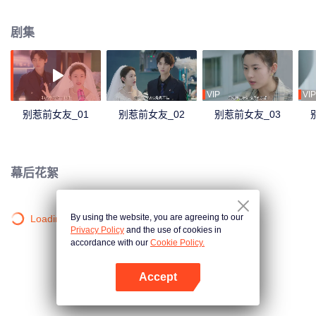
一名男子当新郎大闹秦朗与李薇薇的婚礼现场，而这名男子竟是秦氏家主秦
琪……秦琪帮安朵朵出了口恶气，但他们假结婚的事情很快就被李薇薇得知，
剧集
安朵朵再次陷入危机。但安朵朵从不什么好惹的角色，说了别惹前女友，这可
不是闹着玩的，一场大战即将拉开序幕。
VIP
VIP
别惹前女友_01
别惹前女友_02
别惹前女友_03
幕后花絮
By using the website, you are agreeing to our
Loading…
Privacy Policy
and the use of cookies in
accordance with our
Cookie Policy.
Accept
打开App