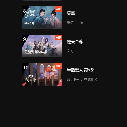
VIP
8
莫离
爱情 · 古装
全40集
VIP
9
逆天至尊
玄幻
更新到第534集
VIP
10
半熟恋人 第5季
命定指引，赤诚相爱