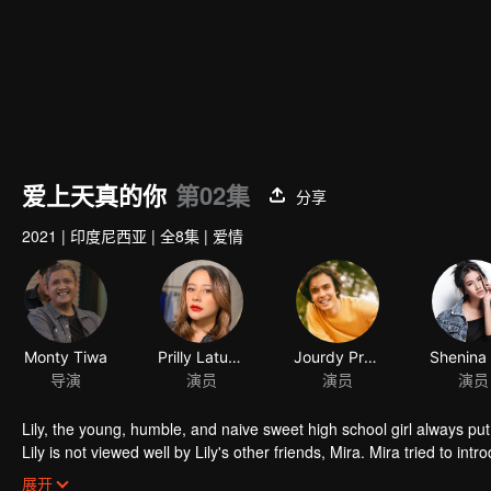
爱上天真的你
第02集
分享
2021
|
印度尼西亚
|
全8集
|
爱情
Monty Tiwa
Prilly Latuconsina
Jourdy Pranata
导演
演员
演员
演员
Lily, the young, humble, and naive sweet high school girl always put 
Lily is not viewed well by Lily's other friends, Mira. Mira tried to in
that he is perfect for the tender Lily. Through Mira, Jojo tried to f
展开