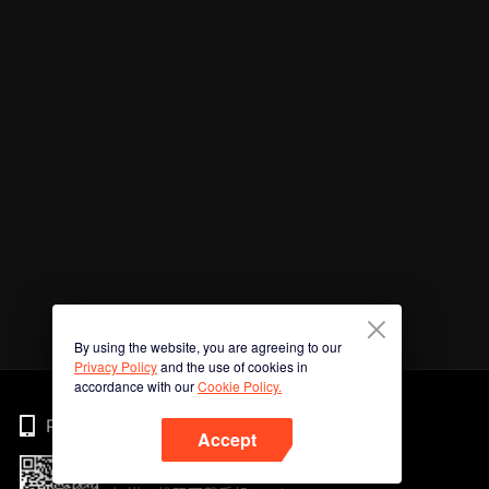
By using the website, you are agreeing to our
Privacy Policy
and the use of cookies in
accordance with our
Cookie Policy.
Phone
Accept