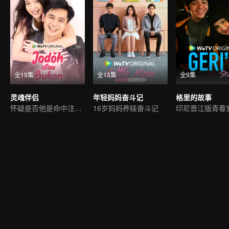
全19集
全13集
全9集
灵魂伴侣
年轻妈妈奋斗记
格里的故事
怀疑是否他是命中注定的灵魂伴侣。
16岁妈妈养娃奋斗记
印尼晋江版青春