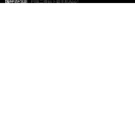
扫描二维码下载手机App！
帮助与反馈
关
意见反馈
加
联
电子
ted.