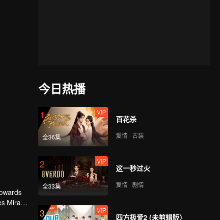
今日热播
VIP
1
百花杀
爱情 · 古装
全36集
VIP
2
这一秒过火
爱情 · 剧情
全33集
 towards
es Mira
VIP
3
ourdy's
四方极爱2 (未剪辑版）