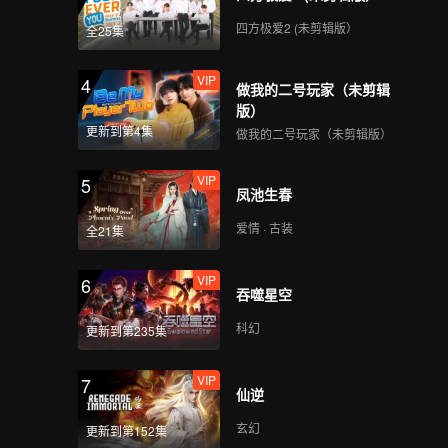
d Jojo
四方极爱2 (未剪辑版）
全25集
VIP
4
做我的二号玩家（未剪辑
版）
更新到第4集
做我的二号玩家（未剪辑版）
VIP
5
凤池生春
爱情 · 古装
全21集
VIP
6
吞噬星空
科幻
更新到第235集
VIP
7
仙逆
玄幻
更新到第152集