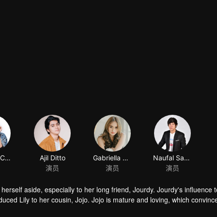
Shenina Cinnamon
Ajil Ditto
Gabriella Desta
Naufal Samudra
演员
演员
演员
herself aside, especially to her long friend, Jourdy. Jourdy's influence
troduced Lily to her cousin, Jojo. Jojo is mature and loving, which convinc
ind his way to Lily. Things rumbling up when the badass Gia takes away J