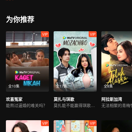
attention. Gia charmed Jourdy in ways he never seen before. Rama, 
between Jourdy and Lily, they both realized that there is more than
为你推荐
VIP
VIP
全10集
全17集
全8集
欢喜冤家
莫扎与琪歌
阿拉斯加湾
能熬过逼婚的难关吗？
莫扎能不能赢得琪歌的喜爱吗？
VIP
VIP