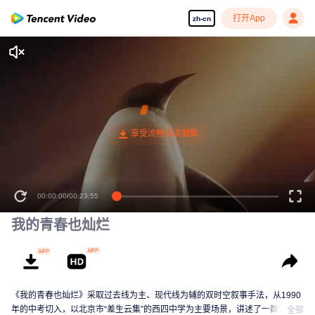
打开App
zh-cn
00:00:00
/
00:23:55
我的青春也灿烂
《我的青春也灿烂》采取过去线为主、现代线为辅的双时空叙事手法，从1990
年的中考切入，以北京市“差生云集”的西四中学为主要场景，讲述了一群聚集于
全部