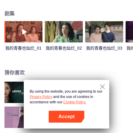
此的中学生的校园生活以及他们多年后的情感纠葛。六位性格迥异的同学从陌
生到熟悉，从互相拆台到携手奋进，共同演绎了一段独特的青春经历，也在彼
剧集
此的成长道路上留下了不可磨灭的人生印迹。
我的青春也灿烂_01
我的青春也灿烂_02
我的青春也灿烂_03
我
猜你喜欢
By using the website, you are agreeing to our
陌生的恋人
Privacy Policy
and the use of cookies in
accordance with our
Cookie Policy.
Accept
二见钟情
打开App