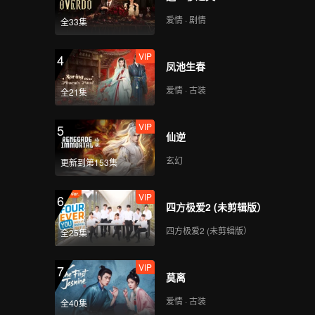
爱情 · 剧情
全33集
VIP
4
凤池生春
爱情 · 古装
全21集
VIP
5
仙逆
玄幻
更新到第153集
VIP
6
四方极爱2 (未剪辑版）
四方极爱2 (未剪辑版）
全25集
VIP
7
莫离
爱情 · 古装
全40集