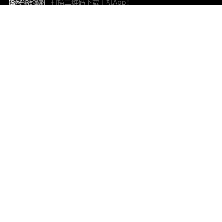
扫描二维码下载手机App！
帮助与反馈
关
意见反馈
加
联
电子
ted.