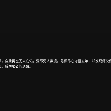
杀，自此再也无人庇佑，受尽旁人欺凌。陈枫尽心守墓五年，却发现师父
父，成为强者的道路。