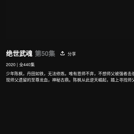
绝世武魂
第50集
分享
2020
|
全440集
少年陈枫，丹田如铁，无法修炼。唯有恩师不弃，不想师父被强者击
现师父遗留的至尊龙血，神秘古鼎。陈枫从此逆天崛起，踏上寻找师