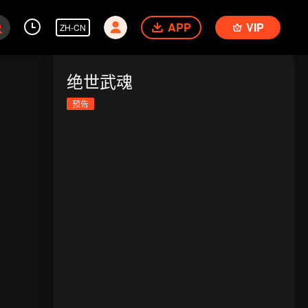
APP
VIP
ZH-CN
绝世武魂
预告