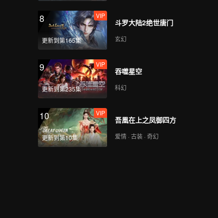
VIP
8
斗罗大陆2绝世唐门
玄幻
更新到第165集
VIP
9
吞噬星空
科幻
更新到第235集
VIP
10
吾凰在上之凤御四方
爱情 · 古装 · 奇幻
更新到第10集