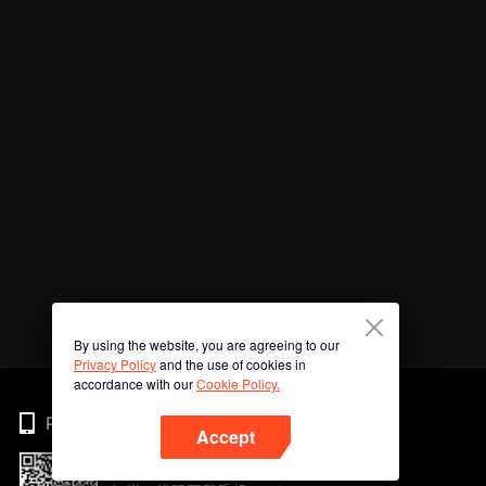
By using the website, you are agreeing to our
Privacy Policy
and the use of cookies in
accordance with our
Cookie Policy.
Phone
Accept