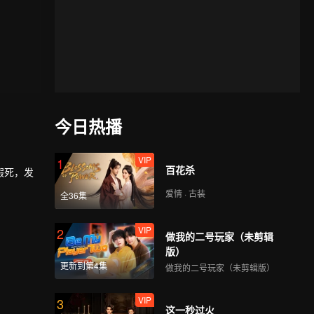
今日热播
VIP
1
百花杀
假死，发
爱情 · 古装
全36集
VIP
2
做我的二号玩家（未剪辑
版）
更新到第4集
做我的二号玩家（未剪辑版）
VIP
3
这一秒过火