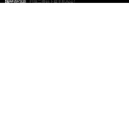
扫描二维码下载手机App！
帮助与反馈
关
意见反馈
加
联
电子
ted.