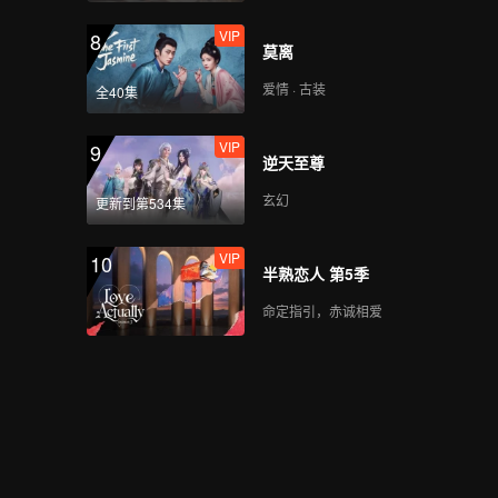
VIP
8
莫离
爱情 · 古装
全40集
VIP
9
逆天至尊
玄幻
更新到第534集
VIP
10
半熟恋人 第5季
命定指引，赤诚相爱