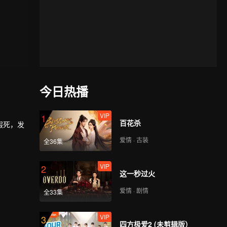
今日热播
VIP
1
百花杀
假死，发
爱情 · 古装
全36集
VIP
2
这一秒过火
爱情 · 剧情
全33集
VIP
3
四方极爱2 (未剪辑版）