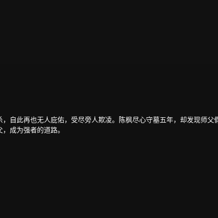
杀，自此再也无人庇佑，受尽旁人欺凌。陈枫尽心守墓五年，却发现师父
父，成为强者的道路。