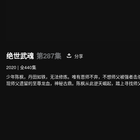
绝世武魂
第287集
分享
2020
|
全440集
少年陈枫，丹田如铁，无法修炼。唯有恩师不弃，不想师父被强者击
现师父遗留的至尊龙血，神秘古鼎。陈枫从此逆天崛起，踏上寻找师