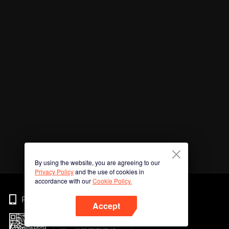
By using the website, you are agreeing to our
Privacy Policy
and the use of cookies in
accordance with our
Cookie Policy.
Phone
Accept