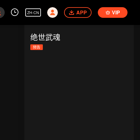
APP
VIP
ZH-CN
绝世武魂
预告