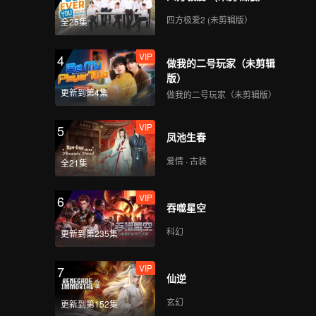
四方极爱2 (未剪辑版）
全25集
VIP
4
做我的二号玩家（未剪辑
版）
更新到第4集
做我的二号玩家（未剪辑版）
VIP
5
凤池生春
爱情 · 古装
全21集
VIP
6
吞噬星空
科幻
更新到第235集
VIP
7
仙逆
玄幻
更新到第152集