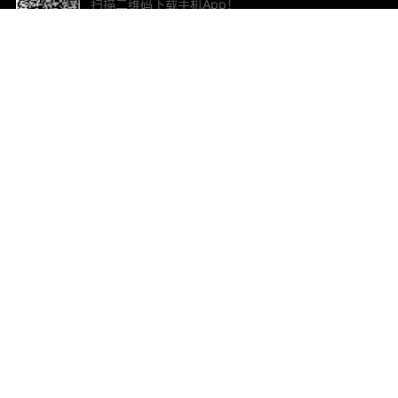
扫描二维码下载手机App！
帮助与反馈
关
意见反馈
加
联
电子
ted.