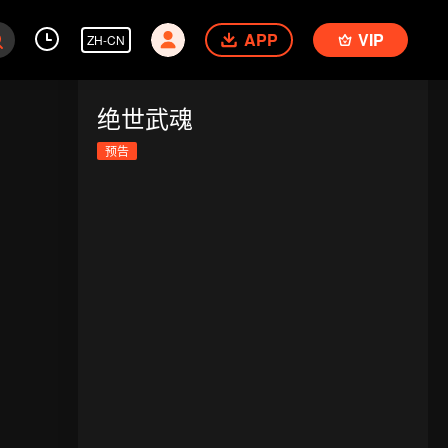
APP
VIP
ZH-CN
绝世武魂
预告