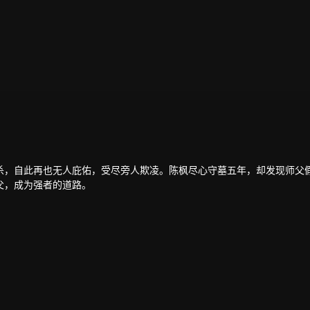
杀，自此再也无人庇佑，受尽旁人欺凌。陈枫尽心守墓五年，却发现师父
父，成为强者的道路。