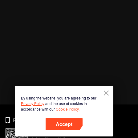
By using the website, you are agreeing to our
Privacy Policy
and the use of cookies in
accordance with our
Cookie Policy.
Phone
Accept