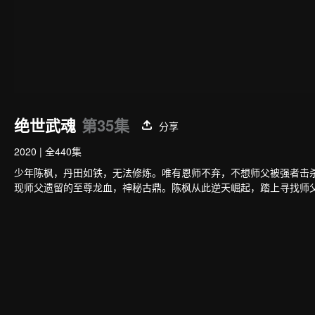
绝世武魂
第35集
分享
2020
|
全440集
少年陈枫，丹田如铁，无法修炼。唯有恩师不弃，不想师父被强者击
现师父遗留的至尊龙血，神秘古鼎。陈枫从此逆天崛起，踏上寻找师