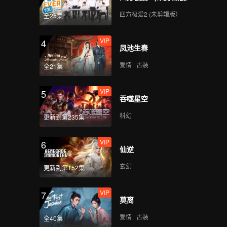
四方极爱2 (未剪辑版）
全25集
VIP
4
凤池生春
爱情 · 古装
全21集
VIP
5
吞噬星空
科幻
更新到第235集
VIP
6
仙逆
玄幻
更新到第152集
VIP
7
莫离
爱情 · 古装
全40集