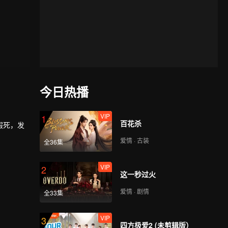
今日热播
VIP
1
百花杀
假死，发
爱情 · 古装
全36集
VIP
2
这一秒过火
爱情 · 剧情
全33集
VIP
3
四方极爱2 (未剪辑版）