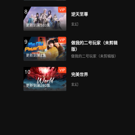
VIP
8
逆天至尊
玄幻
更新到第533集
VIP
9
做我的二号玩家（未剪辑
版）
更新到第3集
做我的二号玩家（未剪辑版）
VIP
10
完美世界
玄幻
更新到第280集