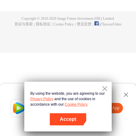
父遗留的至尊龙血，神秘古鼎。陈枫从此逆天崛起，踏上寻找师父，成为强者
的道路。
Copyright © 2016-
2026
Image Future Investment (HK) Limited.
协议与条款
|
隐私协议
|
Cookie Policy
|
意见反馈
|
@
TencentVideo
By using the website, you are agreeing to our
Privacy Policy
and the use of cookies in
accordance with our
Cookie Policy.
Tencent Video
打开App
观看更多内容
Accept
如果失败，请
点击此处
重试
打开App