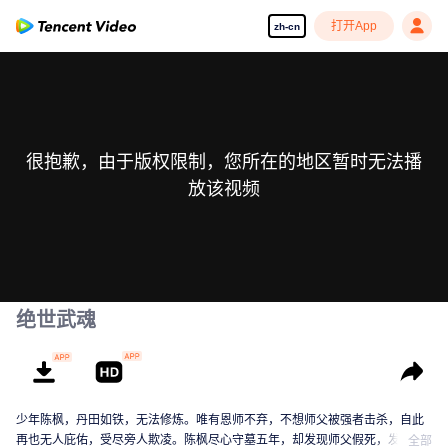
打开App
zh-cn
很抱歉，由于版权限制，您所在的地区暂时无法播
放该视频
绝世武魂
少年陈枫，丹田如铁，无法修炼。唯有恩师不弃，不想师父被强者击杀，自此
再也无人庇佑，受尽旁人欺凌。陈枫尽心守墓五年，却发现师父假死，发现师
全部