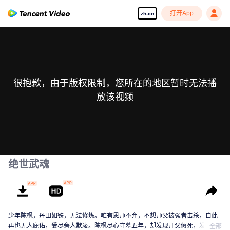
打开App
zh-cn
很抱歉，由于版权限制，您所在的地区暂时无法播
放该视频
绝世武魂
少年陈枫，丹田如铁，无法修炼。唯有恩师不弃，不想师父被强者击杀，自此
再也无人庇佑，受尽旁人欺凌。陈枫尽心守墓五年，却发现师父假死，发现师
全部