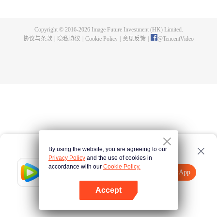
父遗留的至尊龙血，神秘古鼎。陈枫从此逆天崛起，踏上寻找师父，成为强者
的道路。
Copyright © 2016-
2026
Image Future Investment (HK) Limited.
协议与条款
|
隐私协议
|
Cookie Policy
|
意见反馈
|
@
TencentVideo
By using the website, you are agreeing to our
Privacy Policy
and the use of cookies in
accordance with our
Cookie Policy.
Tencent Video
打开App
观看更多内容
Accept
如果失败，请
点击此处
重试
打开App