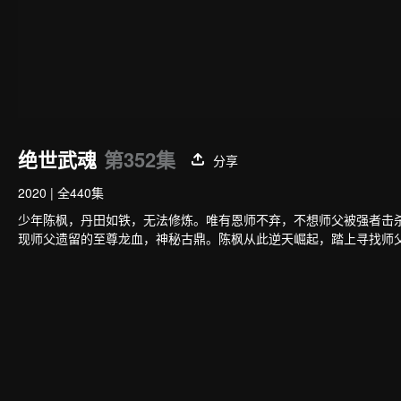
绝世武魂
第352集
分享
2020
|
全440集
少年陈枫，丹田如铁，无法修炼。唯有恩师不弃，不想师父被强者击
现师父遗留的至尊龙血，神秘古鼎。陈枫从此逆天崛起，踏上寻找师