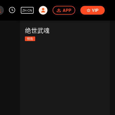
APP
VIP
ZH-CN
绝世武魂
预告