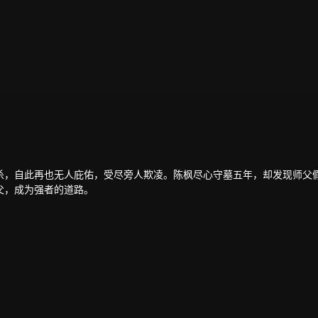
杀，自此再也无人庇佑，受尽旁人欺凌。陈枫尽心守墓五年，却发现师父
父，成为强者的道路。