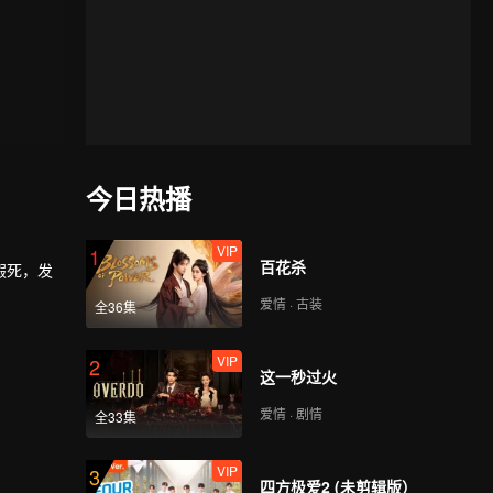
今日热播
VIP
1
百花杀
假死，发
爱情 · 古装
全36集
VIP
2
这一秒过火
爱情 · 剧情
全33集
VIP
3
四方极爱2 (未剪辑版）