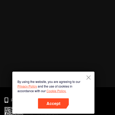
By using the website, you are agreeing to our
Privacy Policy
and the use of cookies in
accordance with our
Cookie Policy.
Phone
Accept