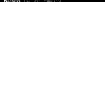
扫描二维码下载手机App！
帮助与反馈
关
意见反馈
加
联
电子
ted.