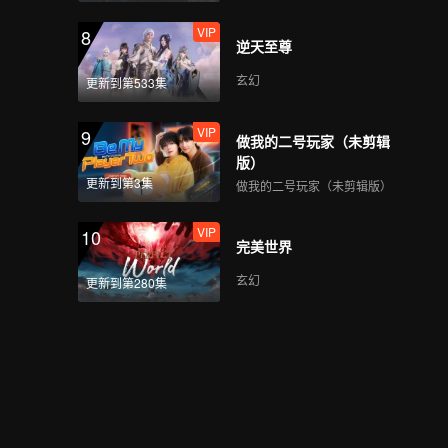
VIP
8
逆天至尊
玄幻
更新到第533集
VIP
9
做我的二号玩家（未剪辑
版）
更新到第3集
做我的二号玩家（未剪辑版）
VIP
10
完美世界
玄幻
更新到第280集