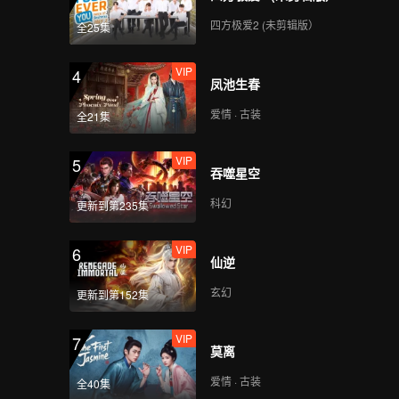
四方极爱2 (未剪辑版）
全25集
VIP
4
凤池生春
爱情 · 古装
全21集
VIP
5
吞噬星空
科幻
更新到第235集
VIP
6
仙逆
玄幻
更新到第152集
VIP
7
莫离
爱情 · 古装
全40集