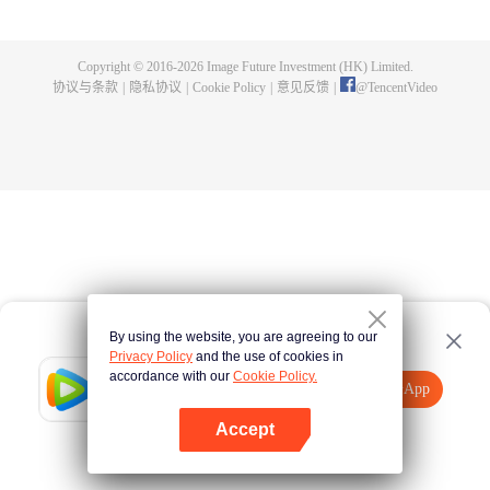
父遗留的至尊龙血，神秘古鼎。陈枫从此逆天崛起，踏上寻找师父，成为强者
的道路。
Copyright © 2016-
2026
Image Future Investment (HK) Limited.
协议与条款
|
隐私协议
|
Cookie Policy
|
意见反馈
|
@
TencentVideo
By using the website, you are agreeing to our
Privacy Policy
and the use of cookies in
accordance with our
Cookie Policy.
Tencent Video
打开App
观看更多内容
Accept
如果失败，请
点击此处
重试
打开App