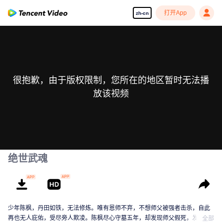
打开App
zh-cn
很抱歉，由于版权限制，您所在的地区暂时无法播
放该视频
绝世武魂
少年陈枫，丹田如铁，无法修炼。唯有恩师不弃，不想师父被强者击杀，自此
再也无人庇佑，受尽旁人欺凌。陈枫尽心守墓五年，却发现师父假死，发现师
全部