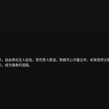
杀，自此再也无人庇佑，受尽旁人欺凌。陈枫尽心守墓五年，却发现师父
父，成为强者的道路。