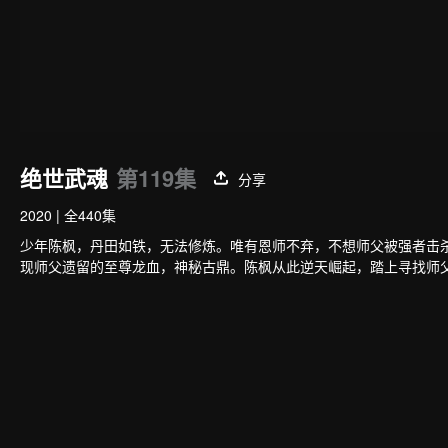
绝世武魂
第119集
分享
2020
|
全440集
少年陈枫，丹田如铁，无法修炼。唯有恩师不弃，不想师父被强者击
现师父遗留的至尊龙血，神秘古鼎。陈枫从此逆天崛起，踏上寻找师