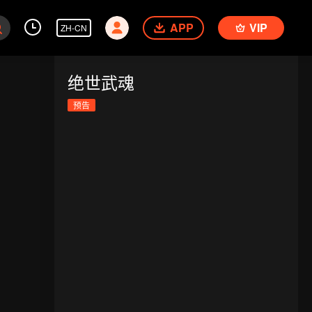
APP
VIP
ZH-CN
绝世武魂
预告