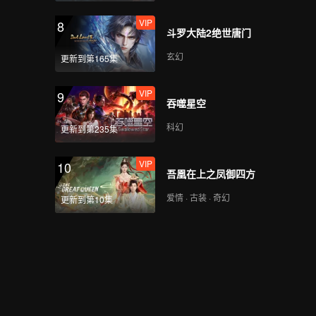
VIP
8
斗罗大陆2绝世唐门
玄幻
更新到第165集
VIP
9
吞噬星空
科幻
更新到第235集
VIP
10
吾凰在上之凤御四方
爱情 · 古装 · 奇幻
更新到第10集