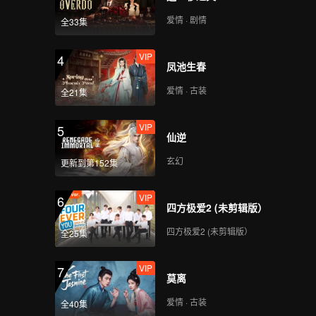
爱情 · 剧情
全33集
VIP
4
凤池生春
爱情 · 古装
全21集
VIP
5
仙逆
玄幻
更新到第152集
VIP
6
四方极爱2 (未剪辑版）
四方极爱2 (未剪辑版）
全25集
VIP
7
莫离
爱情 · 古装
全40集