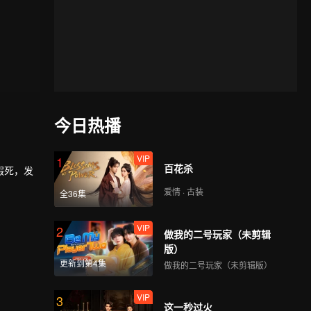
今日热播
VIP
1
百花杀
假死，发
爱情 · 古装
全36集
VIP
2
做我的二号玩家（未剪辑
版）
更新到第4集
做我的二号玩家（未剪辑版）
VIP
3
这一秒过火