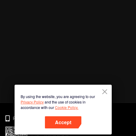
By using the website, you are agreeing to our
Privacy Policy
and the use of cookies in
accordance with our
Cookie Policy.
Phone
Accept