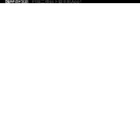
扫描二维码下载手机App！
帮助与反馈
关
意见反馈
加
联
电子
ted.