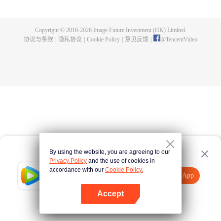
父遗留的至尊龙血，神秘古鼎。陈枫从此逆天崛起，踏上寻找师父，成为强者
的道路。
Copyright © 2016-
2026
Image Future Investment (HK) Limited.
协议与条款
|
隐私协议
|
Cookie Policy
|
意见反馈
|
@
TencentVideo
By using the website, you are agreeing to our
Privacy Policy
and the use of cookies in
accordance with our
Cookie Policy.
Tencent Video
打开App
观看更多内容
Accept
如果失败，请
点击此处
重试
打开App