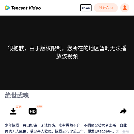
打开App
zh-cn
很抱歉，由于版权限制，您所在的地区暂时无法播
放该视频
绝世武魂
少年陈枫，丹田如铁，无法修炼。唯有恩师不弃，不想师父被强者击杀，自此
再也无人庇佑，受尽旁人欺凌。陈枫尽心守墓五年，却发现师父假死，发现师
全部