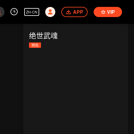
APP
VIP
ZH-CN
绝世武魂
预告