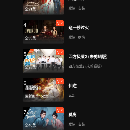
爱情 · 古装
全21集
VIP
4
这一秒过火
爱情 · 剧情
全33集
VIP
5
四方极爱2 (未剪辑版）
四方极爱2 (未剪辑版）
全25集
VIP
6
仙逆
玄幻
更新到第152集
VIP
7
莫离
爱情 · 古装
全40集