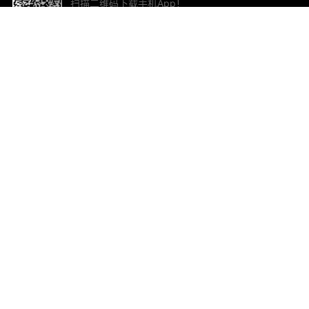
扫描二维码下载手机App！
帮助与反馈
关
意见反馈
加
联
电子
ted.