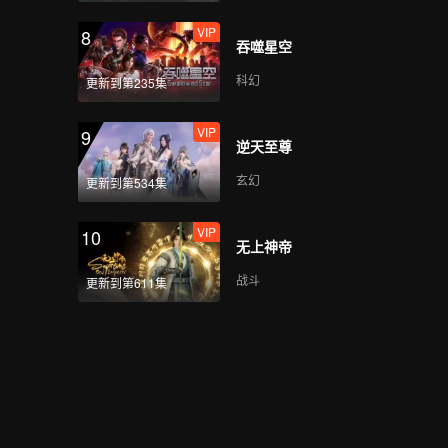
VIP
8
吞噬星空
科幻
更新到第235集
VIP
9
逆天至尊
玄幻
更新到第534集
VIP
10
无上神帝
战斗
更新到第611集