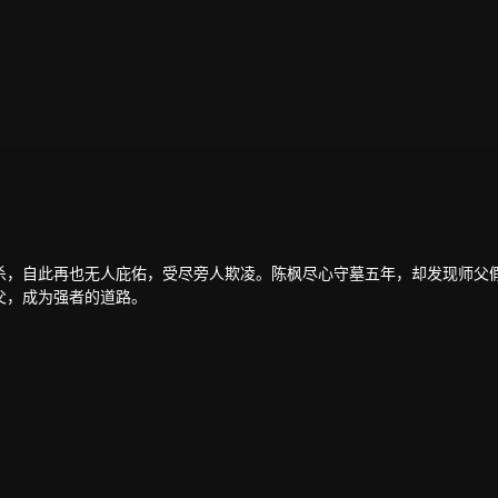
杀，自此再也无人庇佑，受尽旁人欺凌。陈枫尽心守墓五年，却发现师父
父，成为强者的道路。