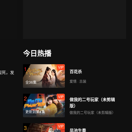
今日热播
VIP
1
百花杀
假死，发
爱情 · 古装
全36集
VIP
2
做我的二号玩家（未剪辑
版）
更新到第4集
做我的二号玩家（未剪辑版）
VIP
3
凤池生春