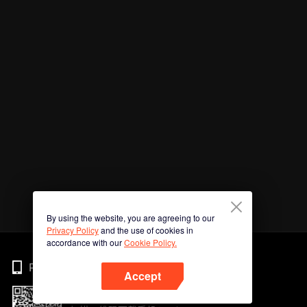
By using the website, you are agreeing to our
Privacy Policy
and the use of cookies in
accordance with our
Cookie Policy.
Phone
Accept