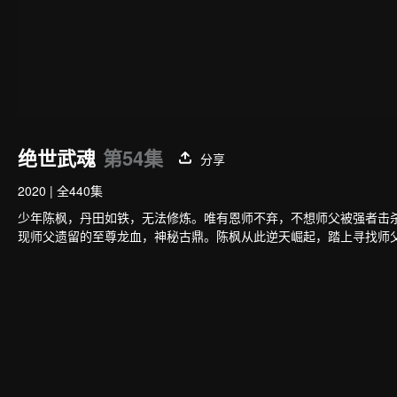
绝世武魂
第54集
分享
2020
|
全440集
少年陈枫，丹田如铁，无法修炼。唯有恩师不弃，不想师父被强者击
现师父遗留的至尊龙血，神秘古鼎。陈枫从此逆天崛起，踏上寻找师