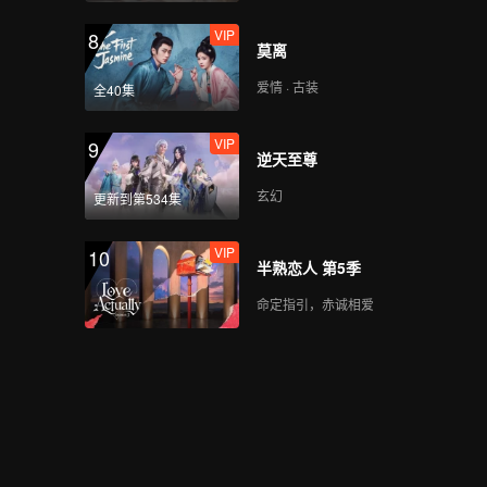
VIP
8
莫离
爱情 · 古装
全40集
VIP
9
逆天至尊
玄幻
更新到第534集
VIP
10
半熟恋人 第5季
命定指引，赤诚相爱