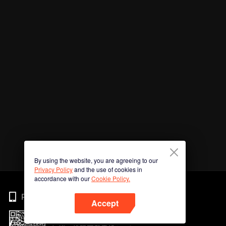
By using the website, you are agreeing to our
Privacy Policy
and the use of cookies in
accordance with our
Cookie Policy.
Phone
Accept