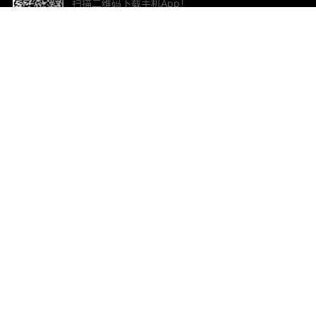
扫描二维码下载手机App！
帮助与反馈
关
意见反馈
加
联
电子
ted.