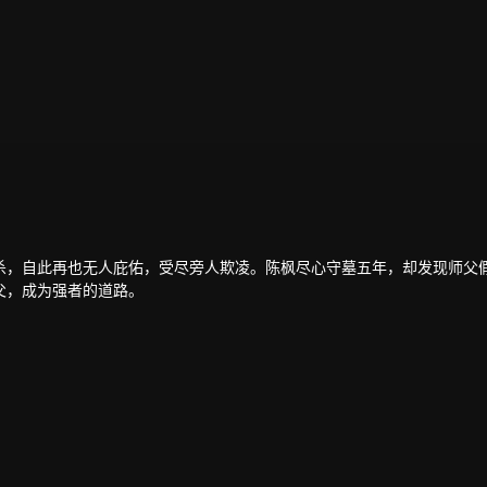
杀，自此再也无人庇佑，受尽旁人欺凌。陈枫尽心守墓五年，却发现师父
父，成为强者的道路。