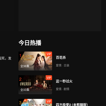
今日热播
VIP
1
百花杀
假死，发
爱情 · 古装
全36集
VIP
2
这一秒过火
爱情 · 剧情
全33集
VIP
3
四方极爱2 (未剪辑版）