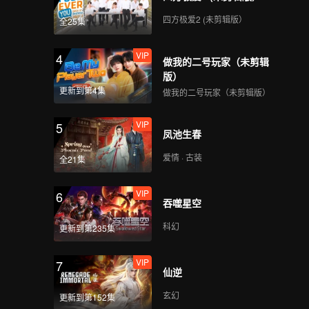
四方极爱2 (未剪辑版）
全25集
VIP
4
做我的二号玩家（未剪辑
版）
更新到第4集
做我的二号玩家（未剪辑版）
VIP
5
凤池生春
爱情 · 古装
全21集
VIP
6
吞噬星空
科幻
更新到第235集
VIP
7
仙逆
玄幻
更新到第152集