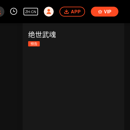
APP
VIP
ZH-CN
绝世武魂
预告