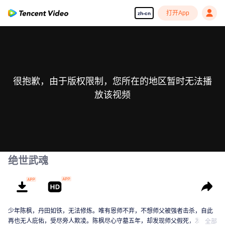
打开App
zh-cn
很抱歉，由于版权限制，您所在的地区暂时无法播
放该视频
绝世武魂
少年陈枫，丹田如铁，无法修炼。唯有恩师不弃，不想师父被强者击杀，自此
再也无人庇佑，受尽旁人欺凌。陈枫尽心守墓五年，却发现师父假死，发现师
全部